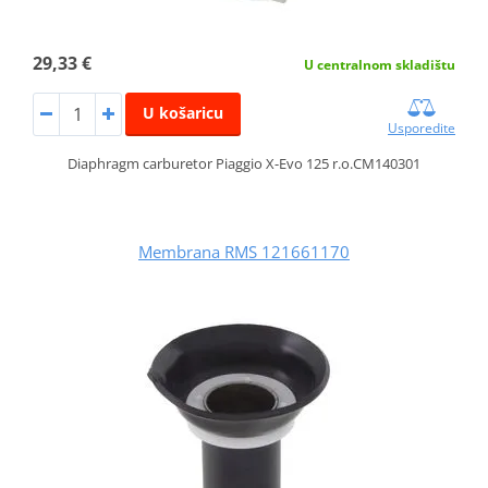
29,33 €
U centralnom skladištu
U košaricu
Usporedite
Diaphragm carburetor Piaggio X-Evo 125 r.o.CM140301
Membrana RMS 121661170