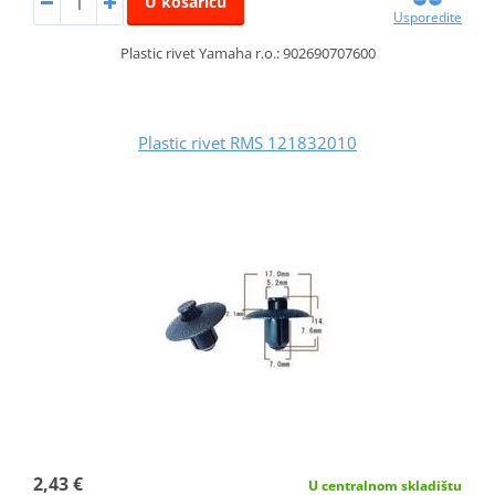
U košaricu
Usporedite
Plastic rivet Yamaha r.o.: 902690707600
Plastic rivet RMS 121832010
2,43 €
U centralnom skladištu