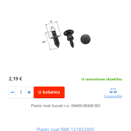
2,19 €
U centralnom skladištu
U košaricu
Usporedite
Plastic rivet Suzuki r.o.: 09409-08308-5ES
Plastic rivet RMS 121832005