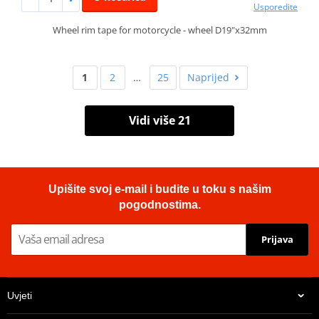
Usporedite
Wheel rim tape for motorcycle - wheel D19"x32mm
1
2
…
25
Naprijed
Vidi više 21
Upišite svoj e-mail i budite u toku s našim
pogodnostima.
Prijava
Uvjeti