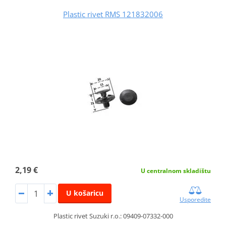
Plastic rivet RMS 121832006
2,19 €
U centralnom skladištu
U košaricu
Usporedite
Plastic rivet Suzuki r.o.: 09409-07332-000