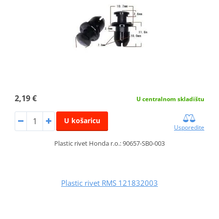
2,19 €
U centralnom skladištu
U košaricu
Usporedite
Plastic rivet Honda r.o.: 90657-SB0-003
Plastic rivet RMS 121832003