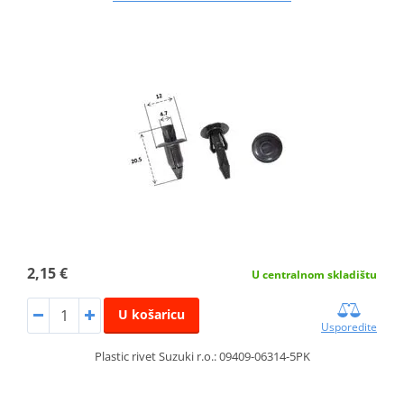
2,15 €
U centralnom skladištu
U košaricu
Usporedite
Plastic rivet Suzuki r.o.: 09409-06314-5PK