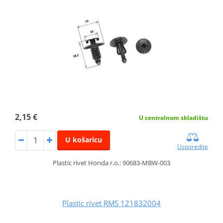
2,15 €
U centralnom skladištu
U košaricu
Usporedite
Plastic rivet Honda r.o.: 90683-MBW-003
Plastic rivet RMS 121832004