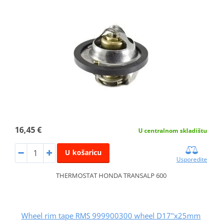
16,45 €
U centralnom skladištu
U košaricu
Usporedite
THERMOSTAT HONDA TRANSALP 600
Wheel rim tape RMS 999900300 wheel D17"x25mm