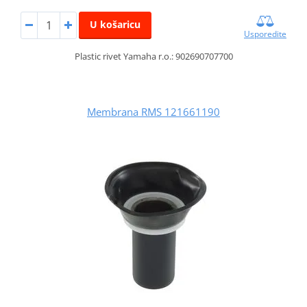
U košaricu
Usporedite
Plastic rivet Yamaha r.o.: 902690707700
Membrana RMS 121661190