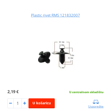
Plastic rivet RMS 121832007
2,19 €
U centralnom skladištu
U košaricu
Usporedite