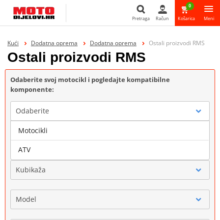
0
Pretraga
Račun
Košarica
Meni
Pretraga
Kući
Dodatna oprema
Dodatna oprema
Ostali proizvodi RMS
Ostali proizvodi RMS
Odaberite svoj motocikl i pogledajte kompatibilne
komponente:
Odaberite
Motocikli
Marka
ATV
Kubikaža
Model