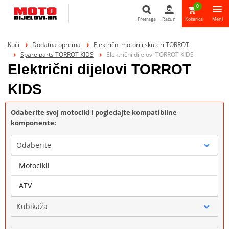
0
Pretraga
Račun
Košarica
Meni
Pretraga
Kući
Dodatna oprema
Električni motori i skuteri TORROT
Spare parts TORROT KIDS
Električni dijelovi TORROT KIDS
Električni dijelovi TORROT
KIDS
Odaberite svoj motocikl i pogledajte kompatibilne
komponente:
Odaberite
Motocikli
Marka
ATV
Kubikaža