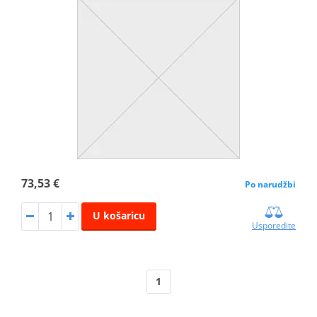
73,53 €
Po narudžbi
U košaricu
Usporedite
1