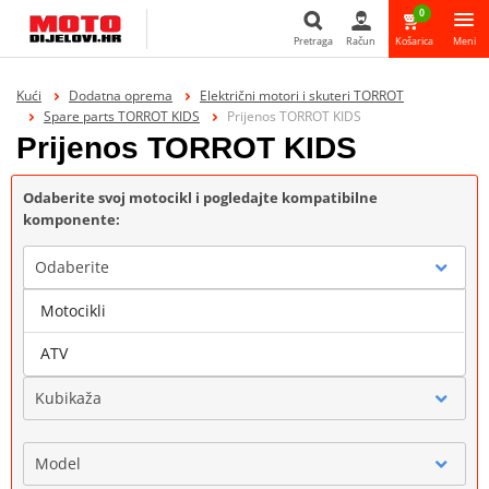
0
Pretraga
Račun
Košarica
Meni
Pretraga
Kući
Dodatna oprema
Električni motori i skuteri TORROT
Spare parts TORROT KIDS
Prijenos TORROT KIDS
Prijenos TORROT KIDS
Odaberite svoj motocikl i pogledajte kompatibilne
komponente:
Odaberite
Motocikli
Marka
ATV
Kubikaža
Model