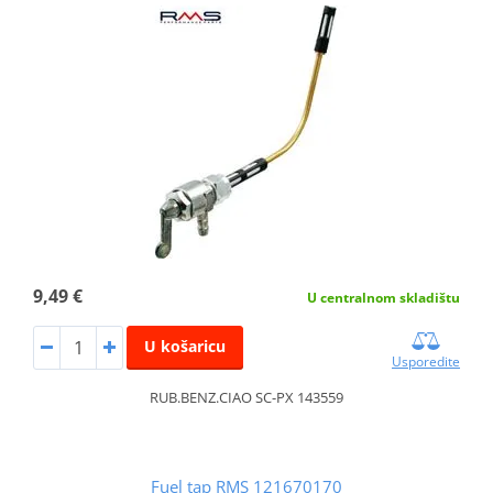
9,49 €
U centralnom skladištu
U košaricu
Usporedite
RUB.BENZ.CIAO SC-PX 143559
Fuel tap RMS 121670170