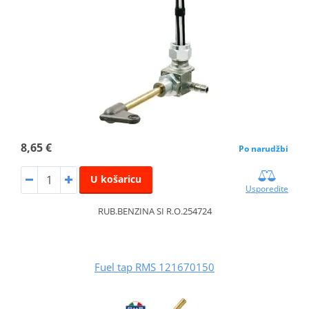
8,65 €
Po narudžbi
U košaricu
Usporedite
RUB.BENZINA SI R.O.254724
Fuel tap RMS 121670150