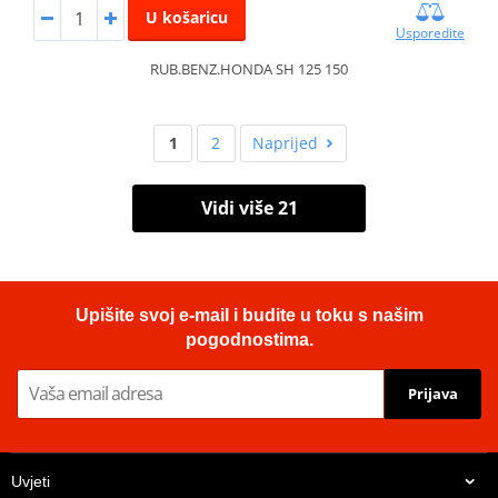
U košaricu
Usporedite
RUB.BENZ.HONDA SH 125 150
1
2
Naprijed
Vidi više 21
Upišite svoj e-mail i budite u toku s našim
pogodnostima.
Prijava
Uvjeti