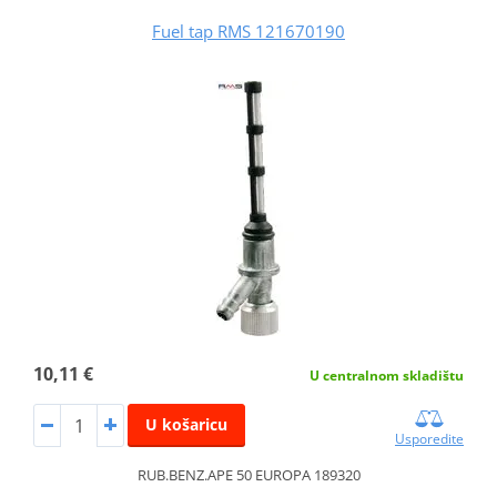
Fuel tap RMS 121670190
10,11 €
U centralnom skladištu
U košaricu
Usporedite
RUB.BENZ.APE 50 EUROPA 189320