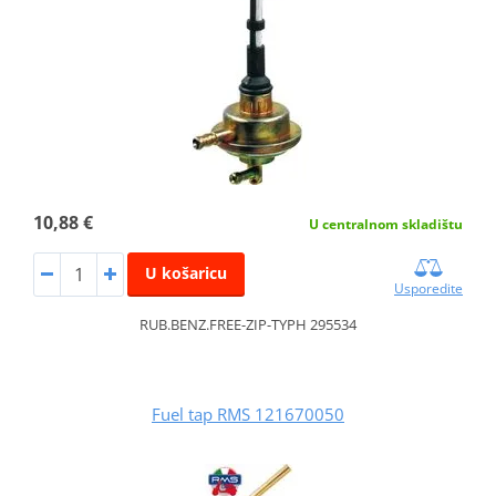
10,88 €
U centralnom skladištu
U košaricu
Usporedite
RUB.BENZ.FREE-ZIP-TYPH 295534
Fuel tap RMS 121670050