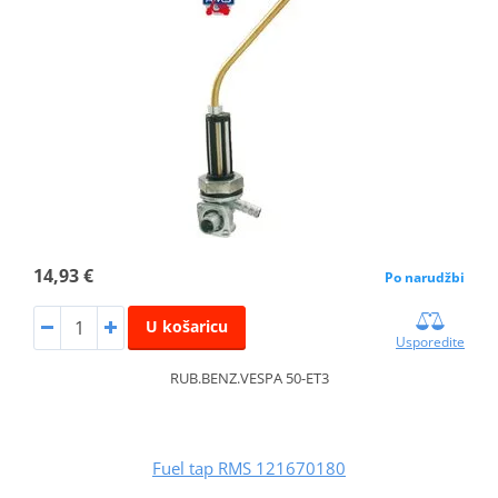
14,93 €
Po narudžbi
U košaricu
Usporedite
RUB.BENZ.VESPA 50-ET3
Fuel tap RMS 121670180