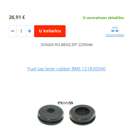
26,91 €
U centralnom skladištu
U košaricu
Usporedite
SONDA RIS.BENZ.ZIP 2259346
Fuel tap lever rubber RMS 121830040