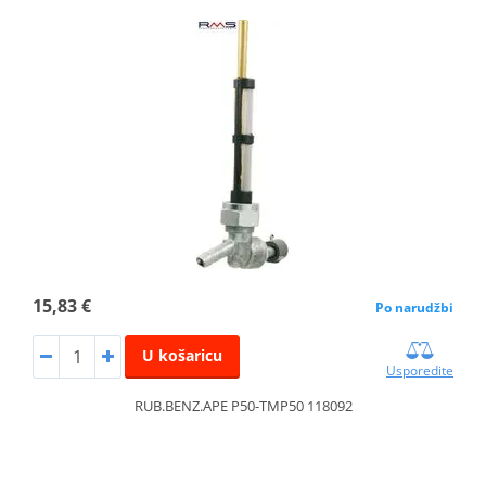
15,83 €
Po narudžbi
U košaricu
Usporedite
RUB.BENZ.APE P50-TMP50 118092