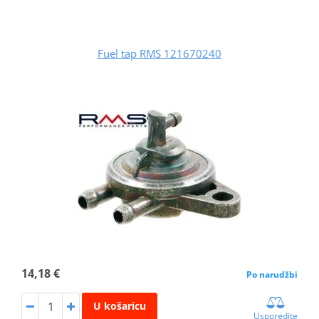
Fuel tap RMS 121670240
14,18 €
Po narudžbi
U košaricu
Usporedite