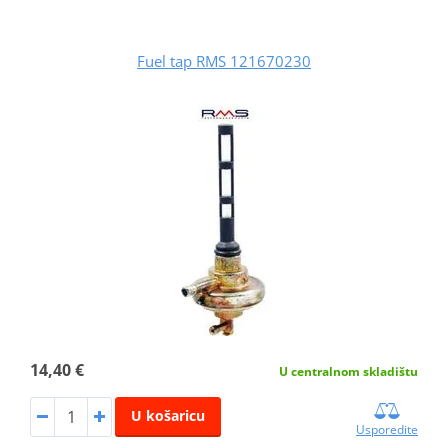
Fuel tap RMS 121670230
14,40 €
U centralnom skladištu
U košaricu
Usporedite