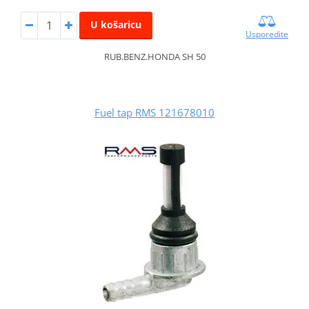
U košaricu
Usporedite
RUB.BENZ.HONDA SH 50
Fuel tap RMS 121678010