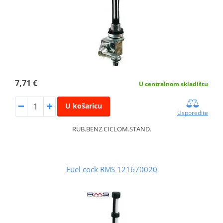
7,71 €
U centralnom skladištu
U košaricu
Usporedite
RUB.BENZ.CICLOM.STAND.
Fuel cock RMS 121670020