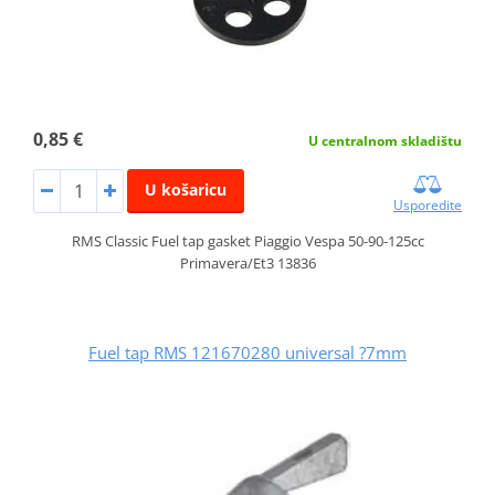
0,85 €
U centralnom skladištu
U košaricu
Usporedite
RMS Classic Fuel tap gasket Piaggio Vespa 50-90-125cc
Primavera/Et3 13836
Fuel tap RMS 121670280 universal ?7mm