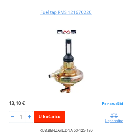
Fuel tap RMS 121670220
13,10 €
Po narudžbi
U košaricu
Usporedite
RUB.BENZ.GIL.DNA 50-125-180