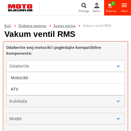
0
Pretraga
Račun
Košarica
Meni
Pretraga
Kući
Dodatna oprema
Sustav goriva
Vakum ventil RMS
Vakum ventil RMS
Odaberite svoj motocikl i pogledajte kompatibilne
komponente:
Odaberite
Motocikli
Marka
ATV
Kubikaža
Model