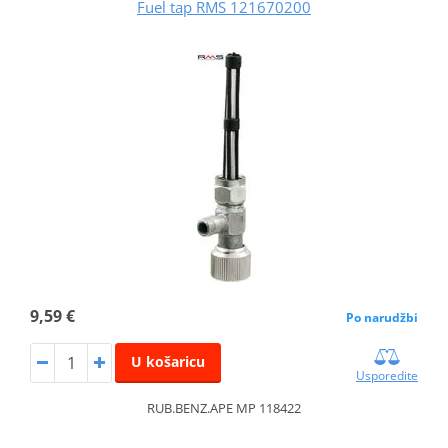
Fuel tap RMS 121670200
9,59 €
Po narudžbi
U košaricu
Usporedite
RUB.BENZ.APE MP 118422