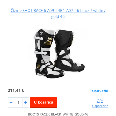
Čizme SHOT RACE 6 A09-24B1-A07-46 black / white /
gold 46
211,41 €
Po narudžbi
U košaricu
Usporedite
BOOTS RACE 6 BLACK_WHITE_GOLD 46