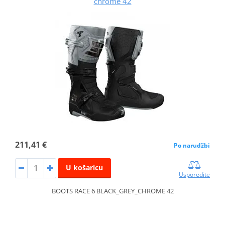
chrome 42
211,41 €
Po narudžbi
U košaricu
Usporedite
BOOTS RACE 6 BLACK_GREY_CHROME 42