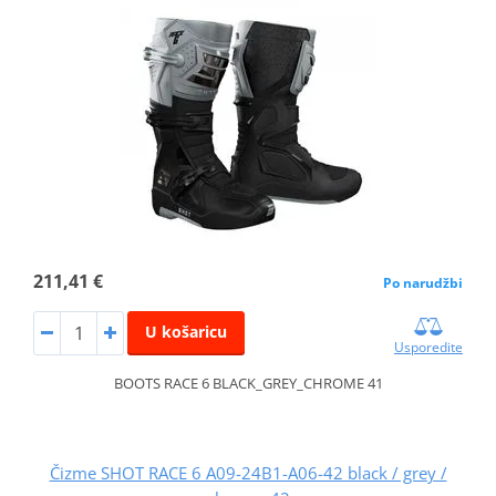
211,41 €
Po narudžbi
U košaricu
Usporedite
BOOTS RACE 6 BLACK_GREY_CHROME 41
Čizme SHOT RACE 6 A09-24B1-A06-42 black / grey /