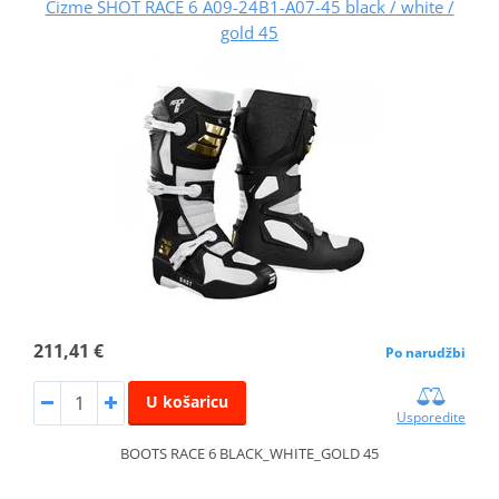
Čizme SHOT RACE 6 A09-24B1-A07-45 black / white /
gold 45
211,41 €
Po narudžbi
U košaricu
Usporedite
BOOTS RACE 6 BLACK_WHITE_GOLD 45