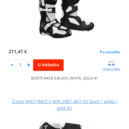
211,41 €
Po narudžbi
U košaricu
Usporedite
BOOTS RACE 6 BLACK_WHITE_GOLD 41
Čizme SHOT RACE 6 A09-24B1-A07-42 black / white /
gold 42