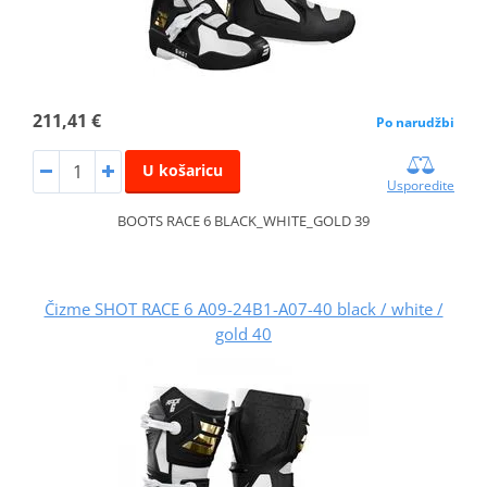
211,41 €
Po narudžbi
U košaricu
Usporedite
BOOTS RACE 6 BLACK_WHITE_GOLD 39
Čizme SHOT RACE 6 A09-24B1-A07-40 black / white /
gold 40