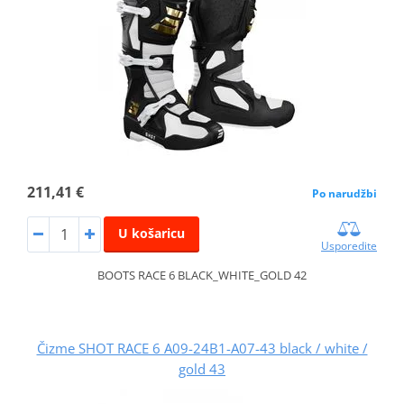
211,41 €
Po narudžbi
U košaricu
Usporedite
BOOTS RACE 6 BLACK_WHITE_GOLD 42
Čizme SHOT RACE 6 A09-24B1-A07-43 black / white /
gold 43