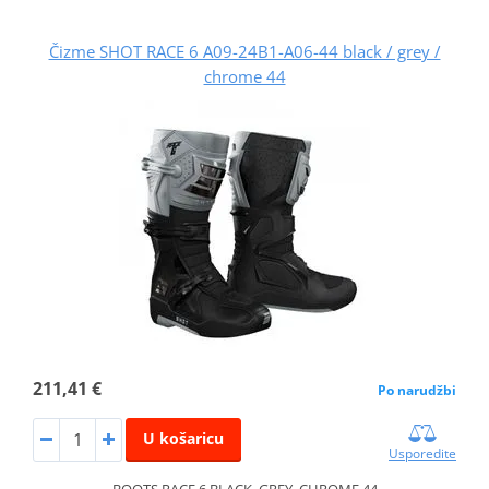
Čizme SHOT RACE 6 A09-24B1-A06-44 black / grey /
chrome 44
211,41 €
Po narudžbi
U košaricu
Usporedite
BOOTS RACE 6 BLACK_GREY_CHROME 44