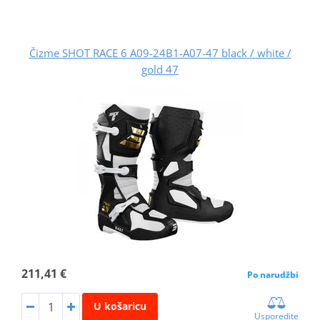
Čizme SHOT RACE 6 A09-24B1-A07-47 black / white /
gold 47
211,41 €
Po narudžbi
U košaricu
Usporedite