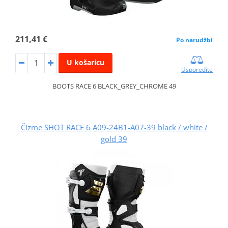
211,41 €
Po narudžbi
U košaricu
Usporedite
BOOTS RACE 6 BLACK_GREY_CHROME 49
Čizme SHOT RACE 6 A09-24B1-A07-39 black / white /
gold 39