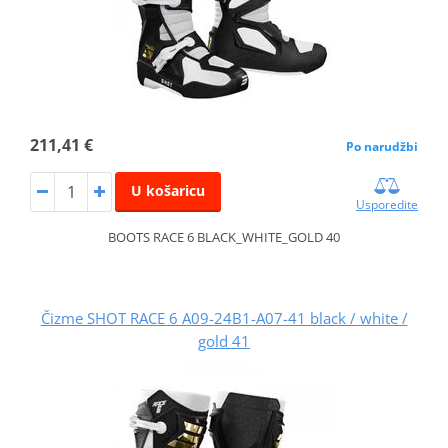
211,41 €
Po narudžbi
U košaricu
Usporedite
BOOTS RACE 6 BLACK_WHITE_GOLD 40
Čizme SHOT RACE 6 A09-24B1-A07-41 black / white /
gold 41