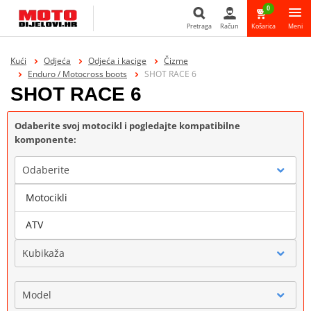
0
Pretraga
Račun
Košarica
Meni
Pretraga
Kući
Odjeća
Odjeća i kacige
Čizme
Enduro / Motocross boots
SHOT RACE 6
SHOT RACE 6
Odaberite svoj motocikl i pogledajte kompatibilne
komponente:
Odaberite
Motocikli
Marka
ATV
Kubikaža
Model