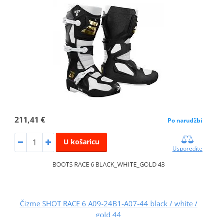
211,41 €
Po narudžbi
U košaricu
Usporedite
BOOTS RACE 6 BLACK_WHITE_GOLD 43
Čizme SHOT RACE 6 A09-24B1-A07-44 black / white /
gold 44