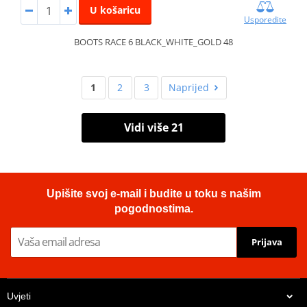
U košaricu
Usporedite
BOOTS RACE 6 BLACK_WHITE_GOLD 48
1
2
3
Naprijed
Vidi više 21
Upišite svoj e-mail i budite u toku s našim
pogodnostima.
Prijava
Uvjeti