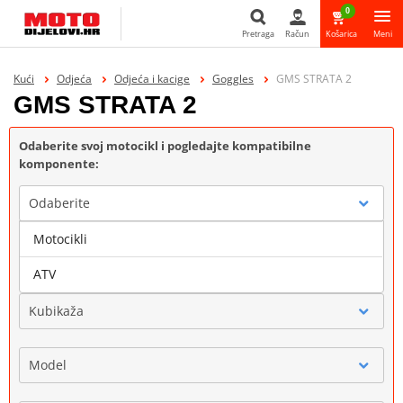
0
Pretraga
Račun
Košarica
Meni
Pretraga
Kući
Odjeća
Odjeća i kacige
Goggles
GMS STRATA 2
GMS STRATA 2
Odaberite svoj motocikl i pogledajte kompatibilne
komponente:
Odaberite
Motocikli
Marka
ATV
Kubikaža
Model