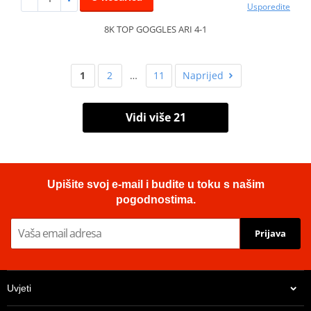
Usporedite
8K TOP GOGGLES ARI 4-1
1
2
…
11
Naprijed
Vidi više 21
Upišite svoj e-mail i budite u toku s našim
pogodnostima.
Prijava
Uvjeti