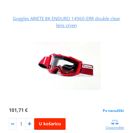
Goggles ARIETE 8K ENDURO 14960-ERR double clear
lens crven
101,71 €
Po narudžbi
U košaricu
Usporedite