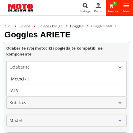
0
Pretraga
Račun
Košarica
Meni
Pretraga
Kući
Odjeća
Odjeća i kacige
Goggles
Goggles ARIETE
Goggles ARIETE
Odaberite svoj motocikl i pogledajte kompatibilne
komponente:
Odaberite
Motocikli
Marka
ATV
Kubikaža
Model