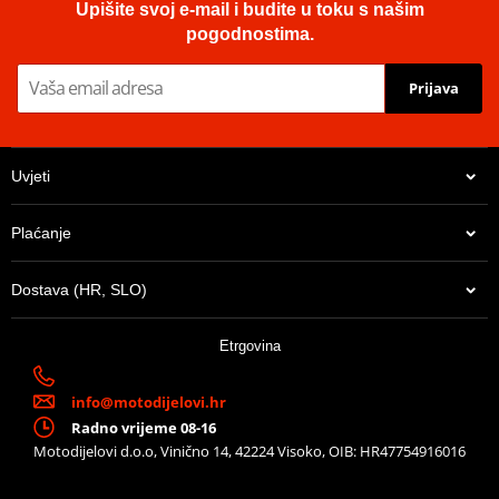
Upišite svoj e-mail i budite u toku s našim
pogodnostima.
Prijava
Uvjeti
Plaćanje
Dostava (HR, SLO)
Etrgovina
info@motodijelovi.hr
Radno vrijeme 08-16
Motodijelovi d.o.o, Vinično 14, 42224 Visoko, OIB: HR47754916016