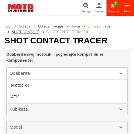
0
Pretraga
Račun
Košarica
Meni
Pretraga
Kući
Odjeća
Odjeća i kacige
Hlače
Offroad hlače
SHOT CONTACT
SHOT CONTACT TRACER
SHOT CONTACT TRACER
Odaberite svoj motocikl i pogledajte kompatibilne
komponente:
Odaberite
Motocikli
Marka
ATV
Kubikaža
Model