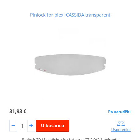
Pinlock for plexi CASSIDA transparent
31,93 €
Po narudžbi
U košaricu
Usporedite
Pinlock 70 Max Vision for Integral GT 2.0/2.1 helmets