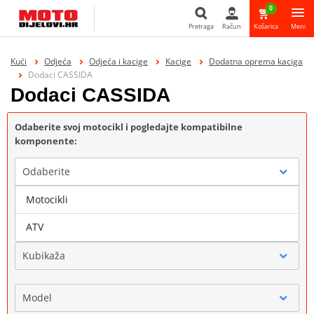
0
Pretraga
Račun
Košarica
Meni
Pretraga
Kući
Odjeća
Odjeća i kacige
Kacige
Dodatna oprema kaciga
Dodaci CASSIDA
Dodaci CASSIDA
Odaberite svoj motocikl i pogledajte kompatibilne
komponente:
Odaberite
Motocikli
Marka
ATV
Kubikaža
Model