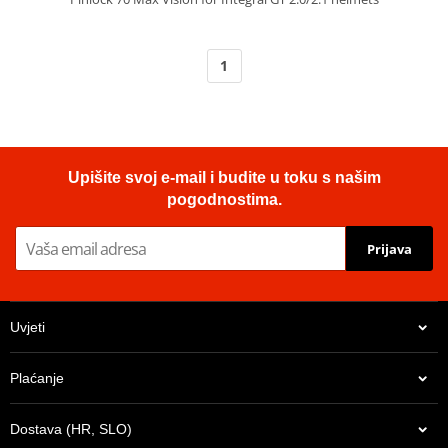
1
Upišite svoj e-mail i budite u toku s našim
pogodnostima.
Prijava
Uvjeti
Plaćanje
Dostava (HR, SLO)