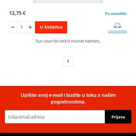
12,75 €
Po narudžbi
U košaricu
Usporedite
Sun visor for AXXIS Hornet helmets.
1
Upišite svoj e-mail i budite u toku s našim
pogodnostima.
Prijava