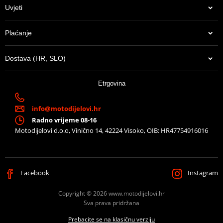
Uvjeti
Plaćanje
Dostava (HR, SLO)
Etrgovina
info@motodijelovi.hr
Radno vrijeme 08-16
Motodijelovi d.o.o, Vinično 14, 42224 Visoko, OIB: HR47754916016
Facebook
Instagram
Copyright © 2026 www.motodijelovi.hr
Sva prava pridržana
Prebacite se na klasičnu verziju