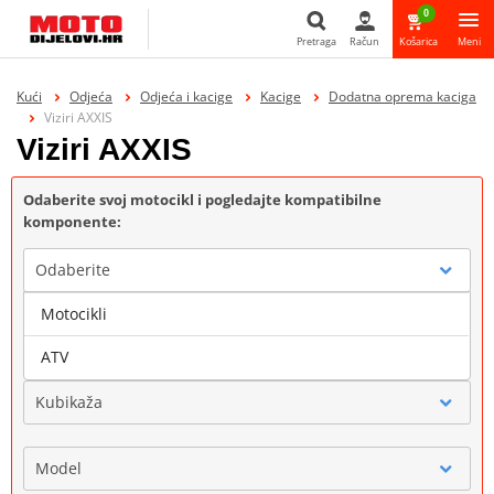
0
Pretraga
Račun
Košarica
Meni
Pretraga
Kući
Odjeća
Odjeća i kacige
Kacige
Dodatna oprema kaciga
Viziri AXXIS
Viziri AXXIS
Odaberite svoj motocikl i pogledajte kompatibilne
komponente:
Odaberite
Motocikli
Marka
ATV
Kubikaža
Model