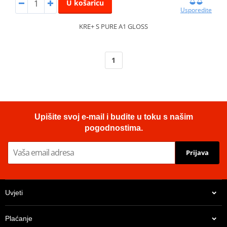
U košaricu
Usporedite
KRE+ S PURE A1 GLOSS
1
Upišite svoj e-mail i budite u toku s našim
pogodnostima.
Prijava
Uvjeti
Plaćanje