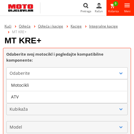
0
Pretraga
Račun
Košarica
Meni
Pretraga
Kući
Odjeća
Odjeća i kacige
Kacige
Integralne kacige
MT KRE+
MT KRE+
Odaberite svoj motocikl i pogledajte kompatibilne
komponente:
Odaberite
Motocikli
Marka
ATV
Kubikaža
Model