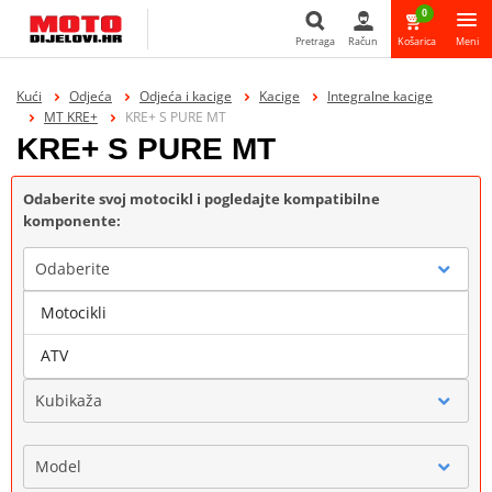
0
Pretraga
Račun
Košarica
Meni
Pretraga
Kući
Odjeća
Odjeća i kacige
Kacige
Integralne kacige
MT KRE+
KRE+ S PURE MT
KRE+ S PURE MT
Odaberite svoj motocikl i pogledajte kompatibilne
komponente:
Odaberite
Motocikli
Marka
ATV
Kubikaža
Model