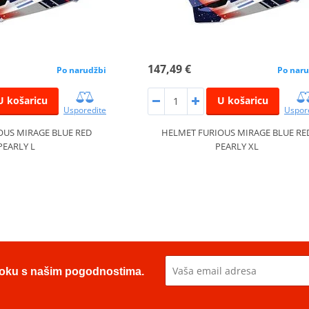
147,49 €
Po narudžbi
Po naru
U košaricu
U košaricu
Usporedite
Uspor
OUS MIRAGE BLUE RED
HELMET FURIOUS MIRAGE BLUE RE
PEARLY L
PEARLY XL
u toku s našim pogodnostima.