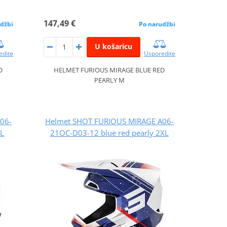
147,49 €
džbi
Po narudžbi
U košaricu
edite
Usporedite
D
HELMET FURIOUS MIRAGE BLUE RED
PEARLY M
06-
Helmet SHOT FURIOUS MIRAGE A06-
XL
21OC-D03-12 blue red pearly 2XL