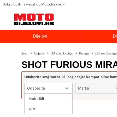
Dobro došli na webshop Motodijelovi.hr
Dijelovi
D
Kući
Odjeća
Odjeća i kacige
Kacige
Offroad kacige
SHOT FURIOUS MIR
Odaberite svoj motocikl i pogledajte kompatibilne k
Odaberite
Marka
Motocikli
ATV