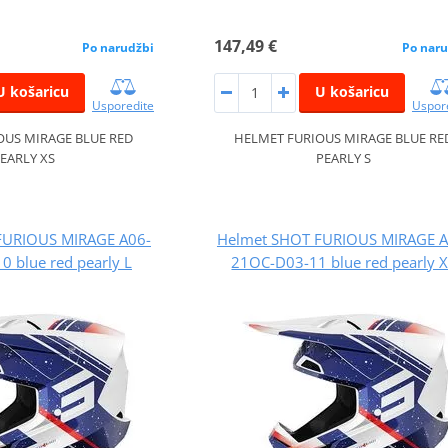
147,49 €
Po narudžbi
Po naru
U košaricu
U košaricu
Usporedite
Uspor
OUS MIRAGE BLUE RED
HELMET FURIOUS MIRAGE BLUE RE
EARLY XS
PEARLY S
FURIOUS MIRAGE A06-
Helmet SHOT FURIOUS MIRAGE A
 blue red pearly L
21OC-D03-11 blue red pearly 