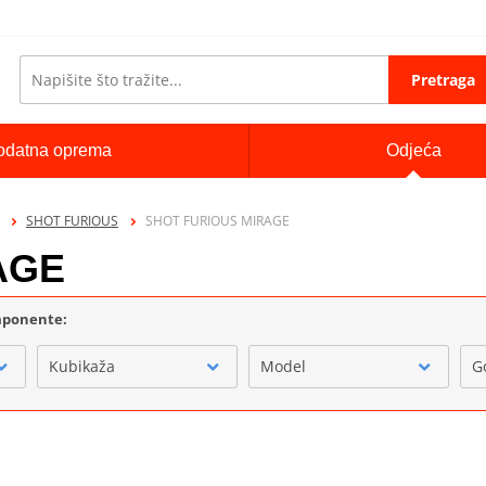
Pretraga
odatna oprema
Odjeća
SHOT FURIOUS
SHOT FURIOUS MIRAGE
AGE
omponente:
Kubikaža
Model
G