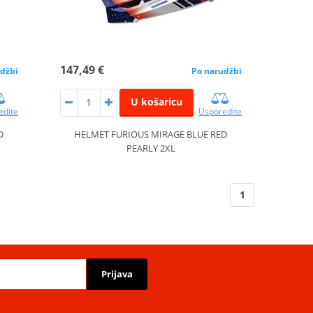
147,49 €
džbi
Po narudžbi
U košaricu
edite
Usporedite
D
HELMET FURIOUS MIRAGE BLUE RED
PEARLY 2XL
1
Prijava