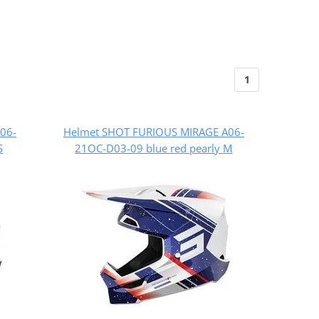
1
06-
Helmet SHOT FURIOUS MIRAGE A06-
S
21OC-D03-09 blue red pearly M