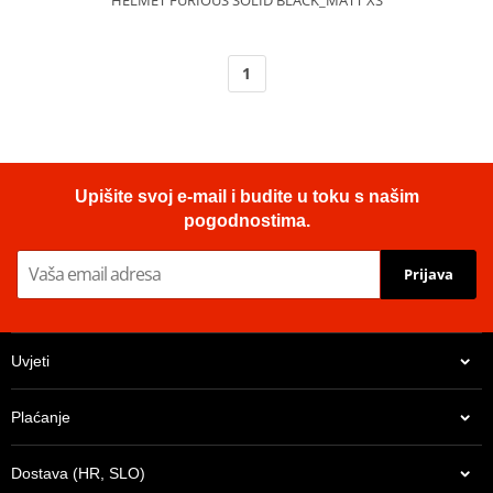
1
Upišite svoj e-mail i budite u toku s našim
pogodnostima.
Prijava
Uvjeti
Plaćanje
Dostava (HR, SLO)