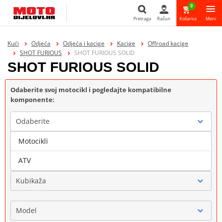
0
Pretraga
Račun
Košarica
Meni
Pretraga
Kući
Odjeća
Odjeća i kacige
Kacige
Offroad kacige
SHOT FURIOUS
SHOT FURIOUS SOLID
SHOT FURIOUS SOLID
Odaberite svoj motocikl i pogledajte kompatibilne
komponente:
Odaberite
Motocikli
Marka
ATV
Kubikaža
Model