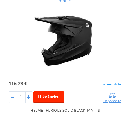
matt S
116,28 €
Po narudžbi
U košaricu
Usporedite
HELMET FURIOUS SOLID BLACK_MATT S