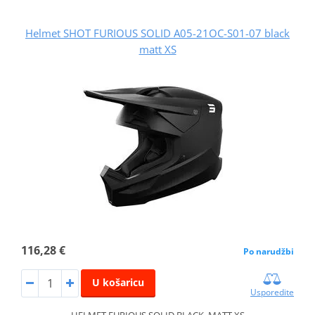
Helmet SHOT FURIOUS SOLID A05-21OC-S01-07 black
matt XS
116,28 €
Po narudžbi
U košaricu
Usporedite
HELMET FURIOUS SOLID BLACK_MATT XS