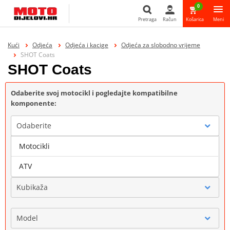
0
Pretraga
Račun
Košarica
Meni
Pretraga
Kući
Odjeća
Odjeća i kacige
Odjeća za slobodno vrijeme
SHOT Coats
SHOT Coats
Odaberite svoj motocikl i pogledajte kompatibilne
komponente:
Odaberite
Motocikli
Marka
ATV
Kubikaža
Model