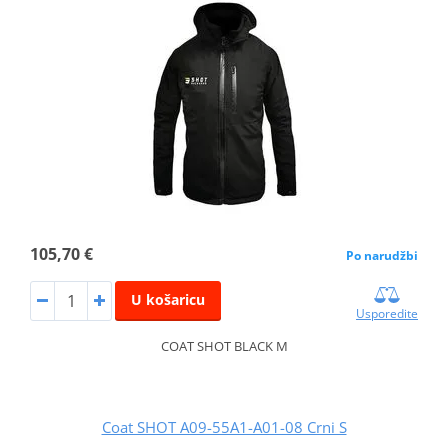
105,70 €
Po narudžbi
U košaricu
Usporedite
COAT SHOT BLACK M
Coat SHOT A09-55A1-A01-08 Crni S