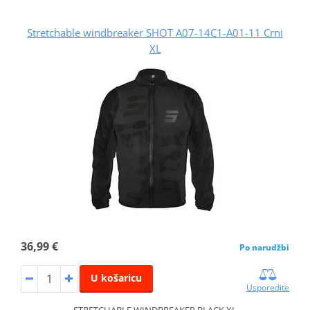
Stretchable windbreaker SHOT A07-14C1-A01-11 Crni
XL
36,99 €
Po narudžbi
U košaricu
Usporedite
STRETCHABLE WINDBREAKER BLACK XL