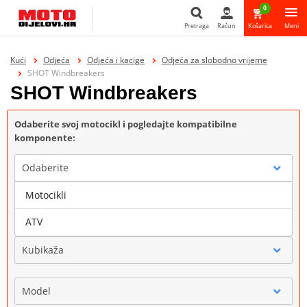
0
Pretraga
Račun
Košarica
Meni
Pretraga
Kući
Odjeća
Odjeća i kacige
Odjeća za slobodno vrijeme
SHOT Windbreakers
SHOT Windbreakers
Odaberite svoj motocikl i pogledajte kompatibilne
komponente:
Odaberite
Motocikli
Marka
ATV
Kubikaža
Model