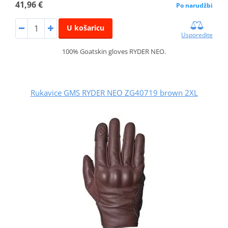
41,96 €
Po narudžbi
U košaricu
Usporedite
100% Goatskin gloves RYDER NEO.
Rukavice GMS RYDER NEO ZG40719 brown 2XL