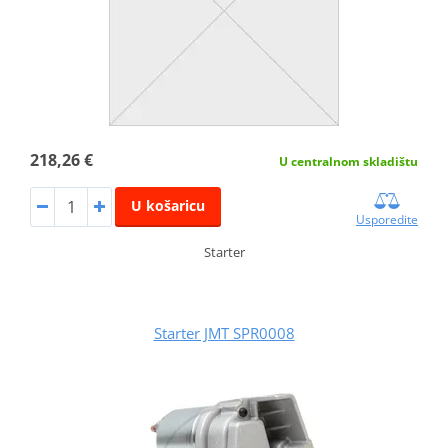
218,26 €
U centralnom skladištu
U košaricu
Usporedite
Starter
Starter JMT SPR0008