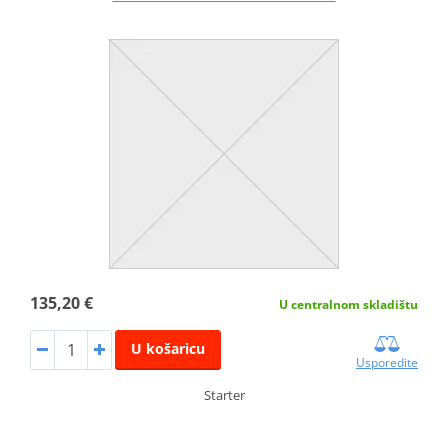
135,20 €
U centralnom skladištu
U košaricu
Usporedite
Starter