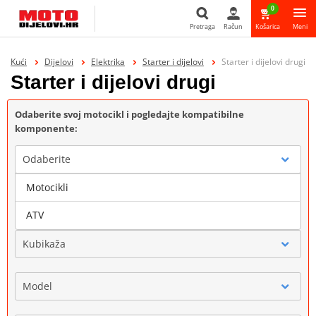
0
Pretraga
Račun
Košarica
Meni
Pretraga
Kući
Dijelovi
Elektrika
Starter i dijelovi
Starter i dijelovi drugi
Starter i dijelovi drugi
Odaberite svoj motocikl i pogledajte kompatibilne
komponente:
Odaberite
Motocikli
Marka
ATV
Kubikaža
Model