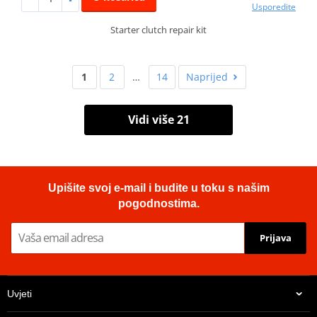
Usporedite
Starter clutch repair kit
1
2
…
14
Naprijed
Vidi više 21
Upišite svoj e-mail i budite u toku s našim
pogodnostima.
Prijava
Uvjeti