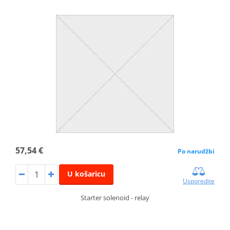
57,54 €
Po narudžbi
U košaricu
Usporedite
Starter solenoid - relay