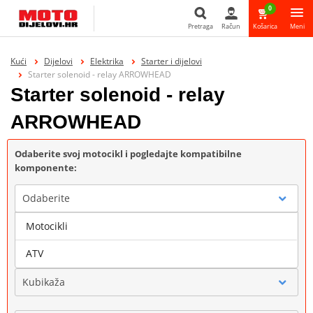
0
Pretraga
Račun
Košarica
Meni
Pretraga
Kući
Dijelovi
Elektrika
Starter i dijelovi
Starter solenoid - relay ARROWHEAD
Starter solenoid - relay
ARROWHEAD
Odaberite svoj motocikl i pogledajte kompatibilne
komponente:
Odaberite
Motocikli
Marka
ATV
Kubikaža