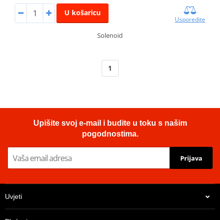
U košaricu
Usporedite
Solenoid
1
Upišite svoj e-mail i budite u toku s našim
pogodnostima.
Prijava
Uvjeti