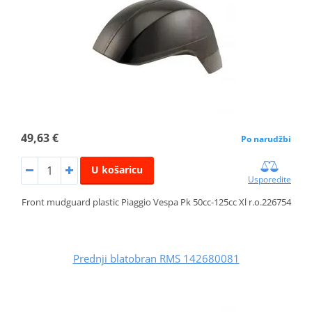
49,63 €
Po narudžbi
U košaricu
Usporedite
Front mudguard plastic Piaggio Vespa Pk 50cc-125cc Xl r.o.226754
Prednji blatobran RMS 142680081