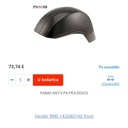
73,74 €
Po narudžbi
U košaricu
Usporedite
PARAF.ANT.V.PX FR.A DISCO
Fender RMS 142680140 front