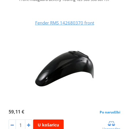
Fender RMS 142680370 front
59,11 €
Po narudžbi
U košaricu
Usporedite