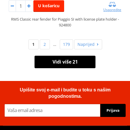
U košaricu
Usporedite
RMS Classic rear fender for Piaggio SI with license plate holder -
924800
1
2
…
179
Naprijed
Vidi više 21
Upišite svoj e-mail i budite u toku s našim
pogodnostima.
Prijava