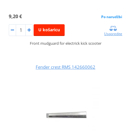
9,20 €
Po narudžbi
U košaricu
Usporedite
Front mudguard for electrick kick scooter
Fender crest RMS 142660062