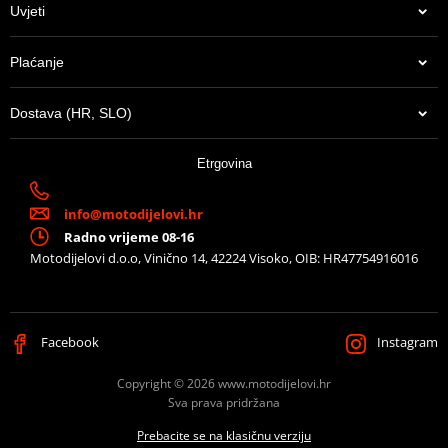
Uvjeti
Plaćanje
Dostava (HR, SLO)
Etrgovina
info@motodijelovi.hr
Radno vrijeme 08-16
Motodijelovi d.o.o, Vinično 14, 42224 Visoko, OIB: HR47754916016
Facebook
Instagram
Copyright © 2026 www.motodijelovi.hr
Sva prava pridržana
Prebacite se na klasičnu verziju