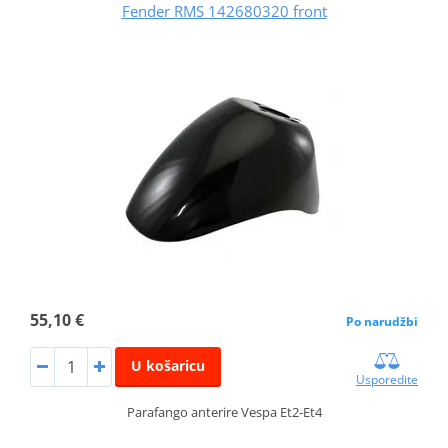
Fender RMS 142680320 front
55,10 €
Po narudžbi
U košaricu
Usporedite
Parafango anterire Vespa Et2-Et4