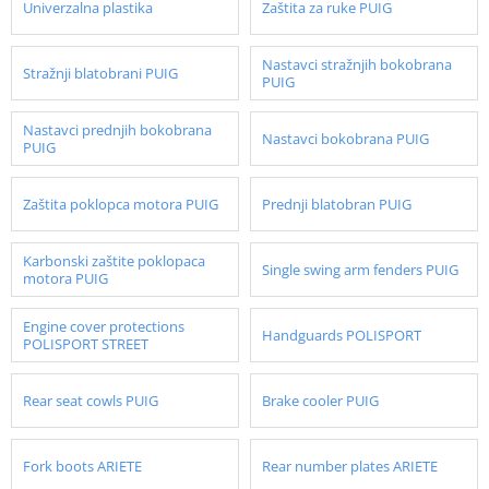
Univerzalna plastika
Zaštita za ruke PUIG
Nastavci stražnjih bokobrana
Stražnji blatobrani PUIG
PUIG
Nastavci prednjih bokobrana
Nastavci bokobrana PUIG
PUIG
Zaštita poklopca motora PUIG
Prednji blatobran PUIG
Karbonski zaštite poklopaca
Single swing arm fenders PUIG
motora PUIG
Engine cover protections
Handguards POLISPORT
POLISPORT STREET
Rear seat cowls PUIG
Brake cooler PUIG
Fork boots ARIETE
Rear number plates ARIETE