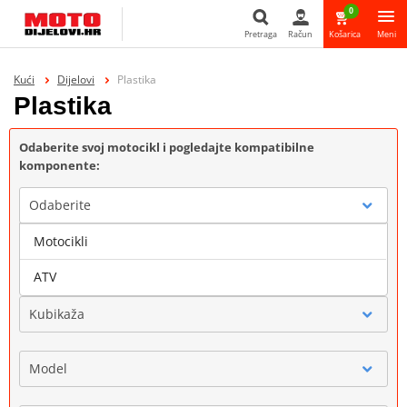
0
Pretraga
Račun
Košarica
Meni
Pretraga
Kući
Dijelovi
Plastika
Plastika
Odaberite svoj motocikl i pogledajte kompatibilne
komponente:
Odaberite
Motocikli
Marka
ATV
Kubikaža
Model