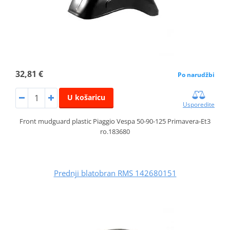
32,81 €
Po narudžbi
U košaricu
Usporedite
Front mudguard plastic Piaggio Vespa 50-90-125 Primavera-Et3
ro.183680
Prednji blatobran RMS 142680151