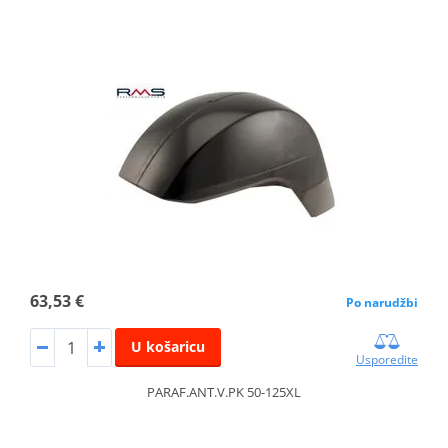
63,53 €
Po narudžbi
U košaricu
Usporedite
PARAF.ANT.V.PK 50-125XL