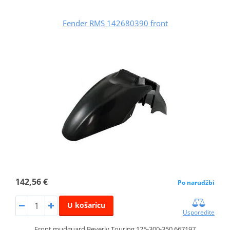
Fender RMS 142680390 front
142,56 €
Po narudžbi
U košaricu
Usporedite
Front mudguard Beverly Touring 125-300-350 667197