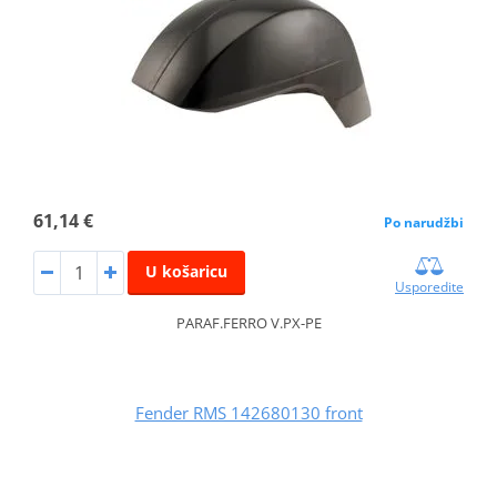
61,14 €
Po narudžbi
U košaricu
Usporedite
PARAF.FERRO V.PX-PE
Fender RMS 142680130 front