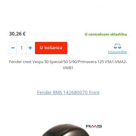
30,26 €
U centralnom skladištu
U košaricu
Usporedite
Fender crest Vespa 50 Special/50 S/90/Primavera 125 V5A1-VMA2-
VMB1
Fender RMS 142680070 front