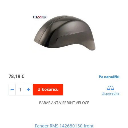
78,19 €
Po narudžbi
U košaricu
Usporedite
PARAF.ANT.V.SPRINT VELOCE
Fender RMS 142680150 front