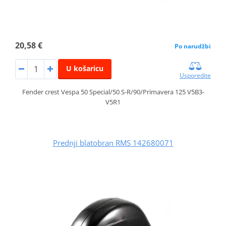
20,58 €
Po narudžbi
U košaricu
Usporedite
Fender crest Vespa 50 Special/50 S-R/90/Primavera 125 V5B3-
V5R1
Prednji blatobran RMS 142680071