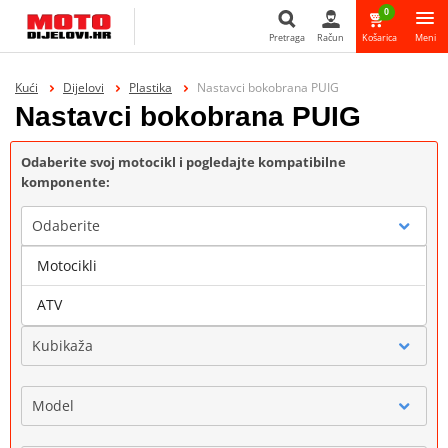
0
Pretraga
Račun
Košarica
Meni
Pretraga
Kući
Dijelovi
Plastika
Nastavci bokobrana PUIG
Nastavci bokobrana PUIG
Odaberite svoj motocikl i pogledajte kompatibilne
komponente:
Odaberite
Motocikli
Marka
ATV
Kubikaža
Model