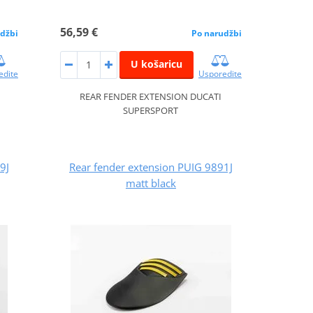
56,59 €
džbi
Po narudžbi
U košaricu
edite
Usporedite
REAR FENDER EXTENSION DUCATI
SUPERSPORT
9J
Rear fender extension PUIG 9891J
matt black