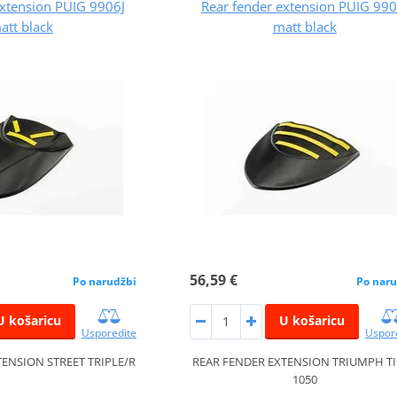
extension PUIG 9906J
Rear fender extension PUIG 990
att black
matt black
56,59 €
Po narudžbi
Po naru
U košaricu
U košaricu
Usporedite
Uspor
ENSION STREET TRIPLE/R
REAR FENDER EXTENSION TRIUMPH T
1050