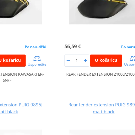
56,59 €
Po narudžbi
Po naru
U košaricu
U košaricu
Usporedite
Uspor
XTENSION KAWASAKI ER-
REAR FENDER EXTENSION Z1000/Z100
6N/F
extension PUIG 9895J
Rear fender extension PUIG 989
att black
matt black