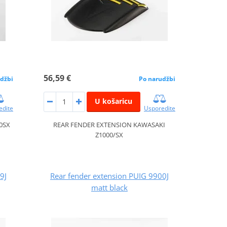
56,59 €
džbi
Po narudžbi
U košaricu
edite
Usporedite
0SX
REAR FENDER EXTENSION KAWASAKI
Z1000/SX
9J
Rear fender extension PUIG 9900J
matt black