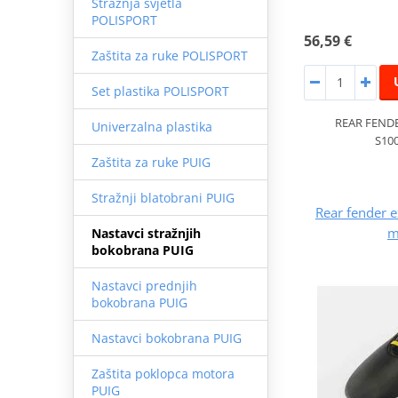
Stražnja svjetla
POLISPORT
56,59 €
Zaštita za ruke POLISPORT
Set plastika POLISPORT
REAR FEND
Univerzalna plastika
S10
Zaštita za ruke PUIG
Stražnji blatobrani PUIG
Rear fender 
m
Nastavci stražnjih
bokobrana PUIG
Nastavci prednjih
bokobrana PUIG
Nastavci bokobrana PUIG
Zaštita poklopca motora
PUIG