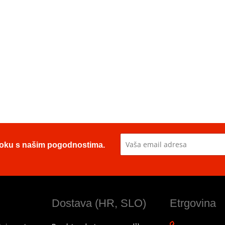
u toku s našim pogodnostima.
Dostava (HR, SLO)
Etrgovina