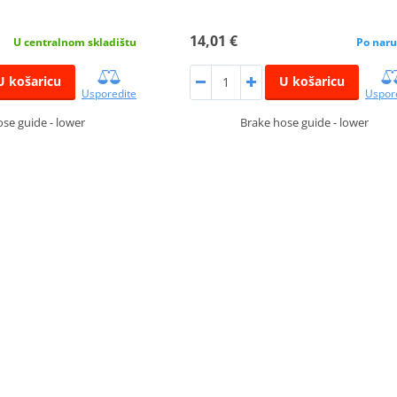
14,01 €
U centralnom skladištu
Po naru
U košaricu
U košaricu
Usporedite
Uspor
se guide - lower
Brake hose guide - lower