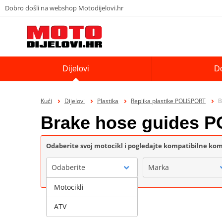
Dobro došli na webshop Motodijelovi.hr
Dijelovi
D
Kući
Dijelovi
Plastika
Replika plastike POLISPORT
B
Brake hose guides 
Odaberite svoj motocikl i pogledajte kompatibilne k
Odaberite
Marka
Motocikli
ATV