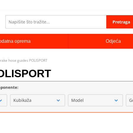
Pretraga
odatna oprema
Odjeća
rake hose guides POLISPORT
POLISPORT
omponente:
Kubikaža
Model
G