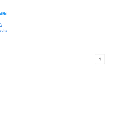
džbi
edite
1