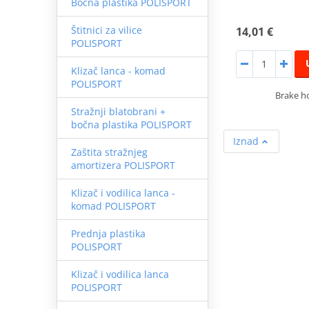
Bočna plastika POLISPORT
Štitnici za vilice
14,01 €
POLISPORT
Klizač lanca - komad
POLISPORT
Brake ho
Stražnji blatobrani +
bočna plastika POLISPORT
Iznad
Zaštita stražnjeg
amortizera POLISPORT
Klizač i vodilica lanca -
komad POLISPORT
Prednja plastika
POLISPORT
Klizač i vodilica lanca
POLISPORT