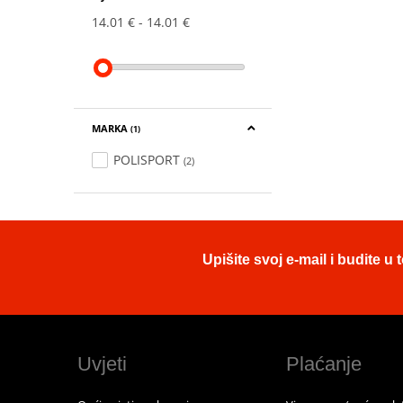
14.01 €
14.01 €
MARKA
(1)
POLISPORT
(2)
Upišite svoj e-mail i budite 
Uvjeti
Plaćanje