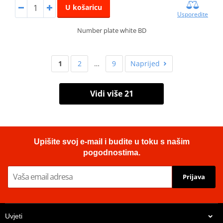
U košaricu
Usporedite
Number plate white BD
1
2
…
9
Naprijed
Vidi više 21
Upišite svoj e-mail i budite u toku s našim
pogodnostima.
Prijava
Uvjeti