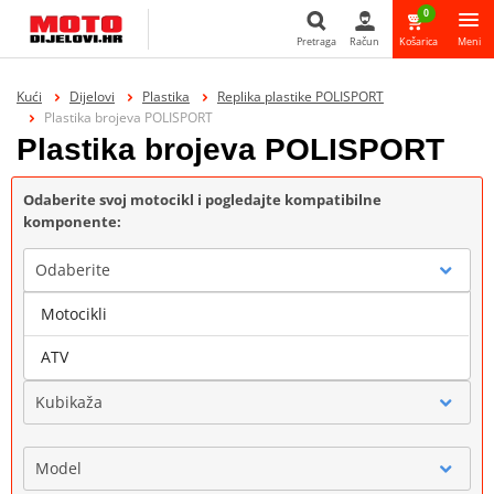
0
Pretraga
Račun
Košarica
Meni
Pretraga
Kući
Dijelovi
Plastika
Replika plastike POLISPORT
Plastika brojeva POLISPORT
Plastika brojeva POLISPORT
Odaberite svoj motocikl i pogledajte kompatibilne
komponente:
Odaberite
Motocikli
Marka
ATV
Kubikaža
Model