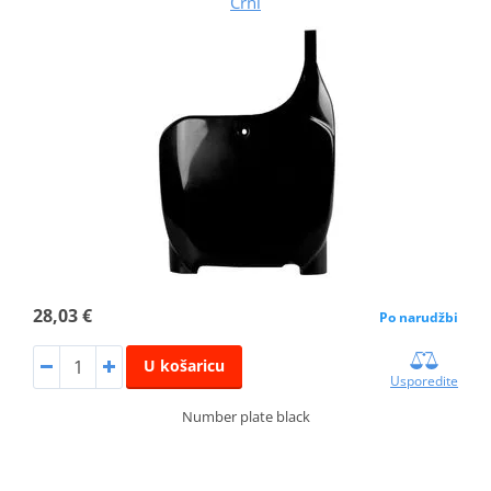
Crni
28,03 €
Po narudžbi
U košaricu
Usporedite
Number plate black