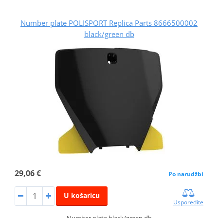
Number plate POLISPORT Replica Parts 8666500002
black/green db
29,06 €
Po narudžbi
U košaricu
Usporedite
Number plate black/green db