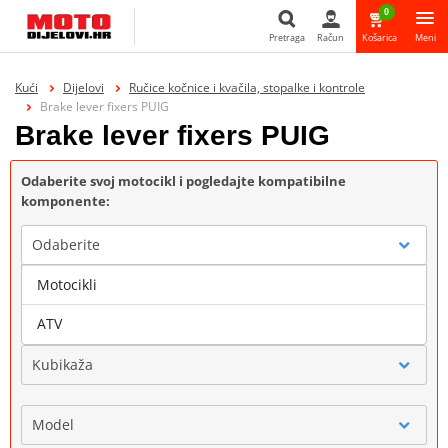
0
Pretraga
Račun
Košarica
Meni
Pretraga
Kući
Dijelovi
Ručice kočnice i kvačila, stopalke i kontrole
Brake lever fixers PUIG
Brake lever fixers PUIG
Odaberite svoj motocikl i pogledajte kompatibilne
komponente:
Odaberite
Motocikli
Marka
ATV
Kubikaža
Model