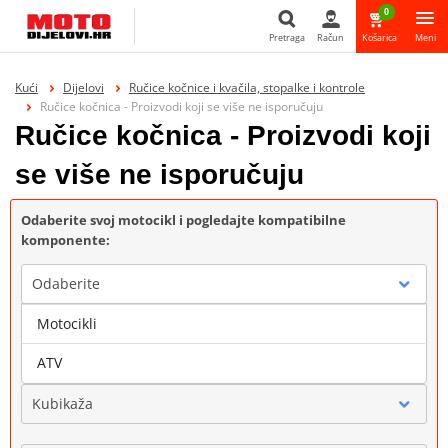
0
Pretraga
Račun
Košarica
Meni
Pretraga
Kući
Dijelovi
Ručice kočnice i kvačila, stopalke i kontrole
Ručice kočnica - Proizvodi koji se više ne isporučuju
Ručice kočnica - Proizvodi koji
se više ne isporučuju
Odaberite svoj motocikl i pogledajte kompatibilne
komponente:
Odaberite
Motocikli
Marka
ATV
Kubikaža