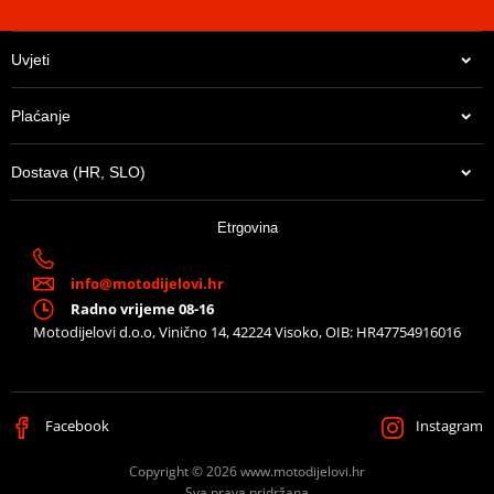
Uvjeti
Plaćanje
Dostava (HR, SLO)
Etrgovina
info@motodijelovi.hr
Radno vrijeme 08-16
Motodijelovi d.o.o, Vinično 14, 42224 Visoko, OIB: HR47754916016
Facebook
Instagram
Copyright © 2026 www.motodijelovi.hr
Sva prava pridržana