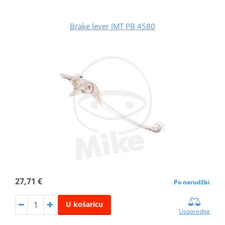
Brake lever JMT PB 4580
27,71 €
Po narudžbi
U košaricu
Usporedite