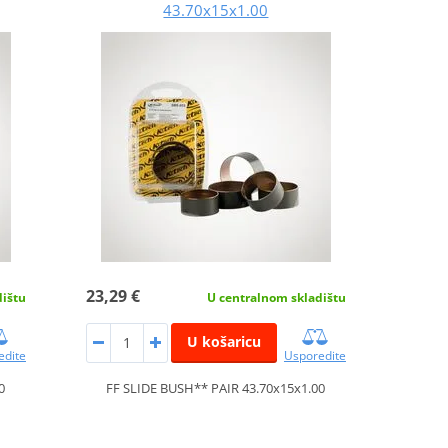
43.70x15x1.00
23,29 €
dištu
U centralnom skladištu
U košaricu
edite
Usporedite
0
FF SLIDE BUSH** PAIR 43.70x15x1.00