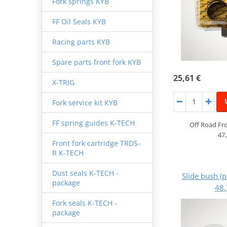
Fork springs KYB
FF Oil Seals KYB
Racing parts KYB
Spare parts front fork KYB
25,61 €
X-TRIG
Fork service kit KYB
FF spring guides K-TECH
Off Road Fro
47
Front fork cartridge TRDS-
R K-TECH
Dust seals K-TECH -
Slide bush (
package
48,
Fork seals K-TECH -
package