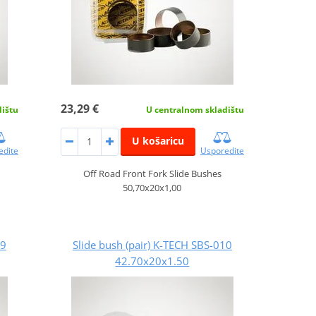
23,29 €
dištu
U centralnom skladištu
U košaricu
edite
Usporedite
Off Road Front Fork Slide Bushes
50,70x20x1,00
09
Slide bush (pair) K-TECH SBS-010
42.70x20x1.50