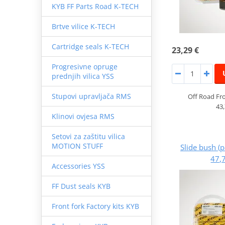
KYB FF Parts Road K-TECH
Brtve vilice K-TECH
Cartridge seals K-TECH
23,29 €
Progresivne opruge
prednjih vilica YSS
Stupovi upravljača RMS
Off Road Fro
43
Klinovi ovjesa RMS
Setovi za zaštitu vilica
MOTION STUFF
Slide bush (
47,
Accessories YSS
FF Dust seals KYB
Front fork Factory kits KYB