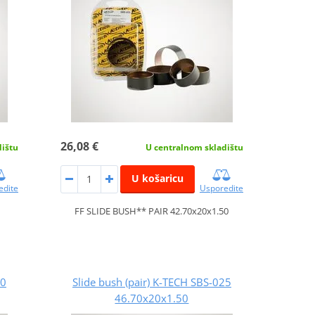
26,08 €
dištu
U centralnom skladištu
U košaricu
edite
Usporedite
FF SLIDE BUSH** PAIR 42.70x20x1.50
20
Slide bush (pair) K-TECH SBS-025
46.70x20x1.50