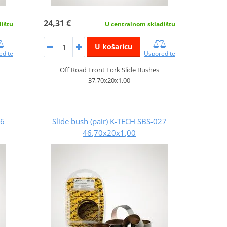
24,31 €
dištu
U centralnom skladištu
U košaricu
edite
Usporedite
Off Road Front Fork Slide Bushes
37,70x20x1,00
26
Slide bush (pair) K-TECH SBS-027
46,70x20x1,00