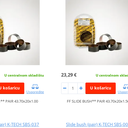
23,29 €
U centralnom skladištu
U centralnom skla
U košaricu
U košaricu
Usporedite
Uspor
** PAIR 43.70x20x1.00
FF SLIDE BUSH** PAIR 43.70x20x1.5
pair) K-TECH SBS-037
Slide bush (pair) K-TECH SBS-0