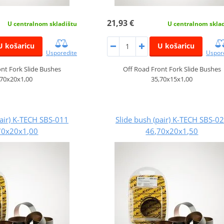
21,93 €
U centralnom skladištu
U centralnom skla
U košaricu
U košaricu
Usporedite
Uspor
nt Fork Slide Bushes
Off Road Front Fork Slide Bushes
,70x20x1,00
35,70x15x1,00
pair) K-TECH SBS-011
Slide bush (pair) K-TECH SBS-0
70x20x1,00
46,70x20x1,50