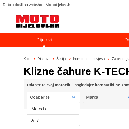
Dobro došli na webshop Motodijelovi.hr
Dijelovi
D
Kući
Dijelovi
Šasija
Komponente ovjesa
Za prednju 
Klizne čahure K-TEC
Odaberite svoj motocikl i pogledajte kompatibilne k
Odaberite
Marka
Motocikli
ATV