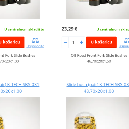
23,29 €
U centralnom skladištu
U centralnom skla
U košaricu
U košaricu
Usporedite
Uspor
nt Fork Slide Bushes
Off Road Front Fork Slide Bushes
,70x20x1,00
46,70x20x1,50
pair) K-TECH SBS-031
Slide bush (pair) K-TECH SBS-0
70x20x1,00
48,70x20x1,00