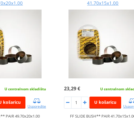
70x20x1.00
41.70x15x1.00
23,29 €
U centralnom skladištu
U centralnom skla
U košaricu
U košaricu
Usporedite
Uspor
** PAIR 49.70x20x1.00
FF SLIDE BUSH** PAIR 41.70x15x1.0