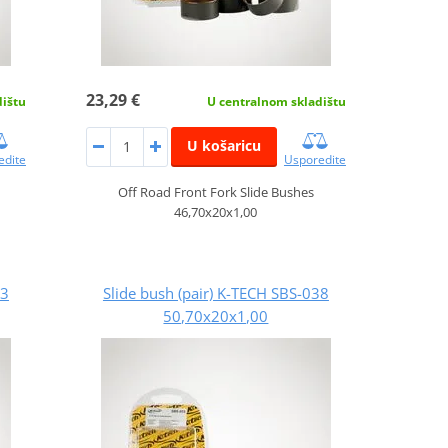
23,29 €
dištu
U centralnom skladištu
U košaricu
edite
Usporedite
Off Road Front Fork Slide Bushes
46,70x20x1,00
33
Slide bush (pair) K-TECH SBS-038
50,70x20x1,00