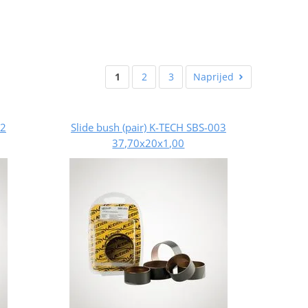
1
2
3
Naprijed
02
Slide bush (pair) K-TECH SBS-003
37,70x20x1,00