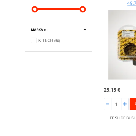
49.
MARKA
(1)
K-TECH
(50)
25,15 €
FF SLIDE BUSH