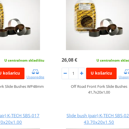
26,08 €
U centralnom skladištu
U centralnom skla
U košaricu
U košaricu
Usporedite
Uspor
Fork Slide Bushes WP48mm
Off Road Front Fork Slide Bushes
41,7x20x1,00
pair) K-TECH SBS-017
Slide bush (pair) K-TECH SBS-0
70x20x1.00
43.70x20x1.50