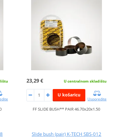
23,29 €
dištu
U centralnom skladištu
U košaricu
edite
Usporedite
0
FF SLIDE BUSH** PAIR 46.70x20x1.50
08
Slide bush (pair) K-TECH SBS-012