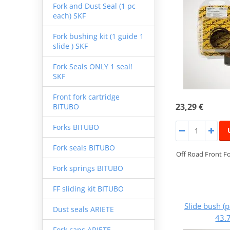
Fork and Dust Seal (1 pc
each) SKF
Fork bushing kit (1 guide 1
slide ) SKF
Fork Seals ONLY 1 seal!
SKF
Front fork cartridge
23,29 €
BITUBO
Forks BITUBO
Fork seals BITUBO
Off Road Front 
Fork springs BITUBO
FF sliding kit BITUBO
Slide bush (
Dust seals ARIETE
43.
Fork caps ARIETE