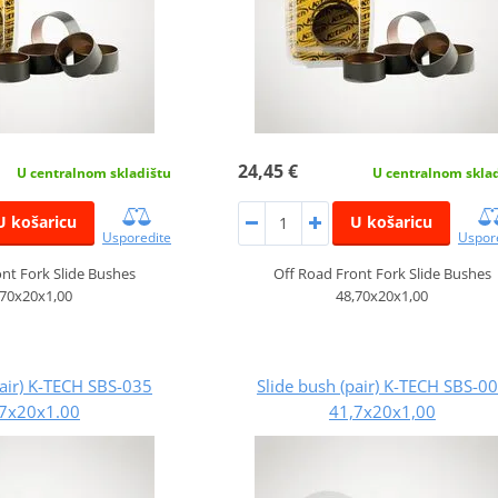
24,45 €
U centralnom skladištu
U centralnom skla
U košaricu
U košaricu
Usporedite
Uspor
nt Fork Slide Bushes
Off Road Front Fork Slide Bushes
,70x20x1,00
48,70x20x1,00
pair) K-TECH SBS-035
Slide bush (pair) K-TECH SBS-0
7x20x1.00
41,7x20x1,00