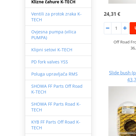
Klizne čahure K-TECH
24,31 €
Ventili za protok zraka K-
TECH
Ovjesna pumpa (vilica
PUMPA)
Off Road Fro
36
Klipni setovi K-TECH
PD fork valves YSS
Slide bush (
Poluga upravljača RMS
43,
SHOWA FF Parts Off Road
K-TECH
SHOWA FF Parts Road K-
TECH
KYB FF Parts Off Road K-
TECH