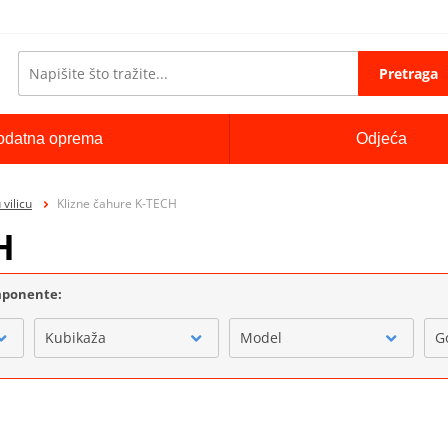
Pretraga
odatna oprema
Odjeća
vilicu
Klizne čahure K-TECH
H
omponente:
Kubikaža
Model
G