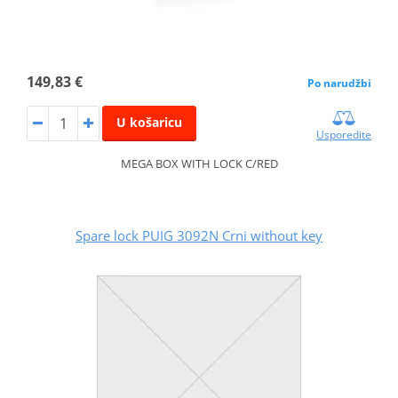
149,83 €
Po narudžbi
U košaricu
Usporedite
MEGA BOX WITH LOCK C/RED
Spare lock PUIG 3092N Crni without key