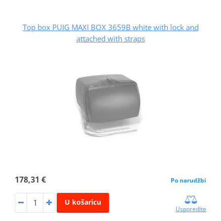
Top box PUIG MAXI BOX 3659B white with lock and
attached with straps
178,31 €
Po narudžbi
U košaricu
Usporedite