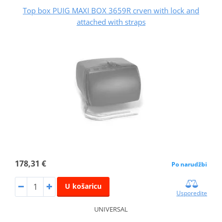
Top box PUIG MAXI BOX 3659R crven with lock and
attached with straps
178,31 €
Po narudžbi
U košaricu
Usporedite
UNIVERSAL