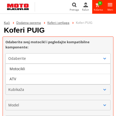
0
Pretraga
Račun
Košarica
Meni
Pretraga
Kući
Dodatna oprema
Koferi i prtljaga
Koferi PUIG
Koferi PUIG
Odaberite svoj motocikl i pogledajte kompatibilne
komponente:
Odaberite
Motocikli
Marka
ATV
Kubikaža
Model