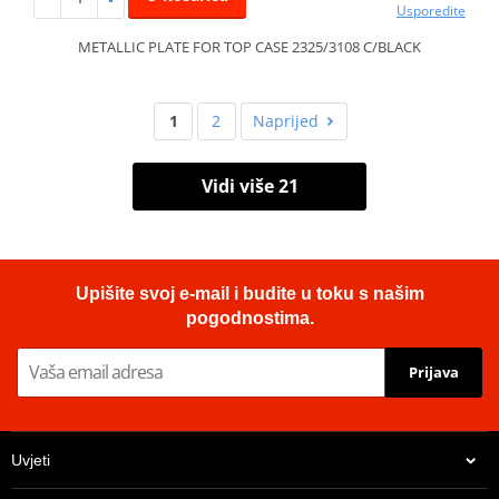
Usporedite
METALLIC PLATE FOR TOP CASE 2325/3108 C/BLACK
1
2
Naprijed
Vidi više 21
Upišite svoj e-mail i budite u toku s našim
pogodnostima.
Prijava
Uvjeti