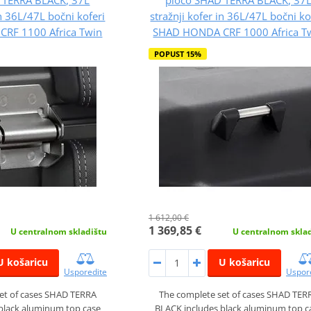
in 36L/47L bočni koferi
stražnji kofer in 36L/47L bočni ko
RF 1100 Africa Twin
SHAD HONDA CRF 1000 Africa T
POPUST 15%
1 612,00 €
1 369,85 €
U centralnom skladištu
U centralnom skla
U košaricu
U košaricu
Usporedite
Uspor
et of cases SHAD TERRA
The complete set of cases SHAD TER
black aluminum top case
BLACK includes black aluminum top c