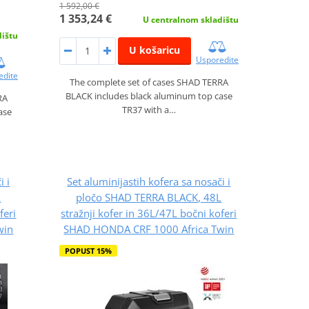
1 592,00 €
1 353,24 €
U centralnom skladištu
dištu
U košaricu
Usporedite
edite
The complete set of cases SHAD TERRA
BLACK includes black aluminum top case
RA
TR37 with a…
ase
i i
Set aluminijastih kofera sa nosači i
L
pločo SHAD TERRA BLACK, 48L
feri
stražnji kofer in 36L/47L bočni koferi
win
SHAD HONDA CRF 1000 Africa Twin
POPUST 15%