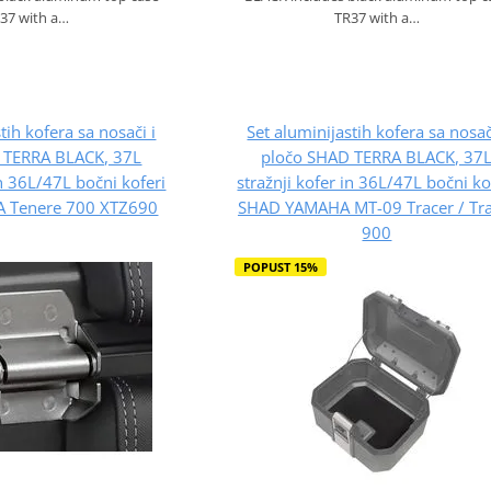
37 with a…
TR37 with a…
tih kofera sa nosači i
Set aluminijastih kofera sa nosač
 TERRA BLACK, 37L
pločo SHAD TERRA BLACK, 37
in 36L/47L bočni koferi
stražnji kofer in 36L/47L bočni ko
 Tenere 700 XTZ690
SHAD YAMAHA MT-09 Tracer / Tra
900
POPUST 15%