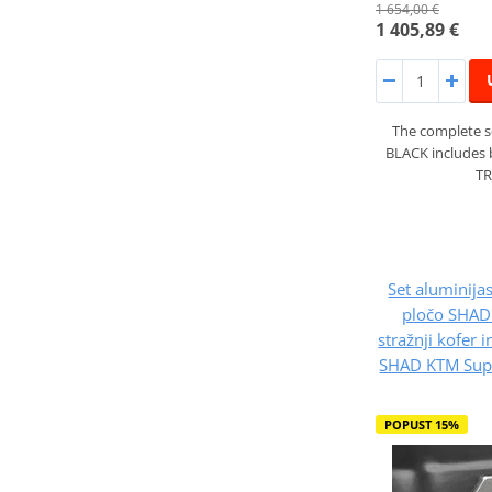
1 654,00 €
1 405,89 €
The complete s
BLACK includes 
TR
Set aluminijas
pločo SHAD
stražnji kofer 
SHAD KTM Supe
POPUST 15%