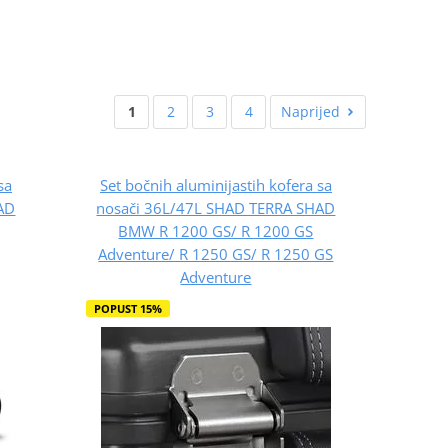
1
2
3
4
Naprijed
sa
Set bočnih aluminijastih kofera sa
AD
nosači 36L/47L SHAD TERRA SHAD
BMW R 1200 GS/ R 1200 GS
Adventure/ R 1250 GS/ R 1250 GS
Adventure
POPUST 15%