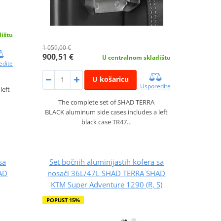
dištu
1 059,00 €
900,51 €
U centralnom skladištu
edite
U košaricu
Usporedite
left
The complete set of SHAD TERRA
BLACK aluminum side cases includes a left
black case TR47…
sa
Set bočnih aluminijastih kofera sa
AD
nosači 36L/47L SHAD TERRA SHAD
KTM Super Adventure 1290 (R, S)
POPUST 15%