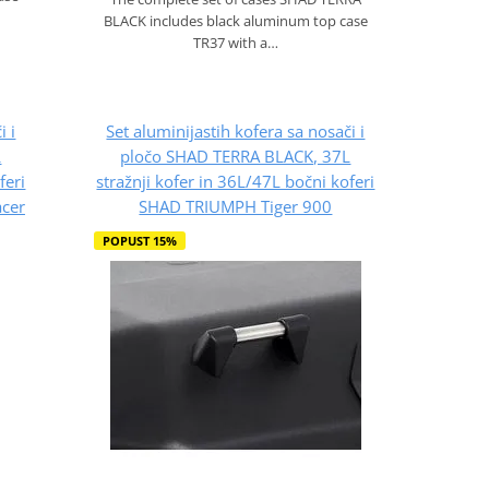
BLACK includes black aluminum top case
TR37 with a…
i i
Set aluminijastih kofera sa nosači i
L
pločo SHAD TERRA BLACK, 37L
feri
stražnji kofer in 36L/47L bočni koferi
cer
SHAD TRIUMPH Tiger 900
POPUST 15%