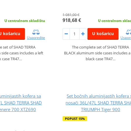
1 081,00 €
918,68 €
U centralnom skladištu
U centralnom skla
U košaricu
U košaricu
Usporedite
Uspor
e set of SHAD TERRA
The complete set of SHAD TERRA
ide cases includes a left
BLACK aluminum side cases includes a 
k case TR47…
black case TR47…
uminijastih kofera sa
Set bočnih aluminijastih kofera 
47L SHAD TERRA SHAD
nosači 36L/47L SHAD TERRA SH
nere 700 XTZ690
TRIUMPH Tiger 900
POPUST 15%