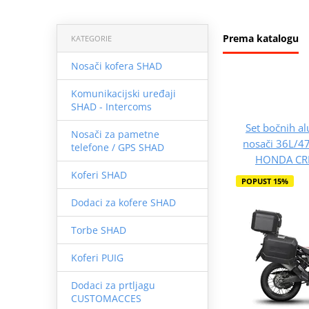
Prema katalogu
KATEGORIE
Nosači kofera SHAD
Komunikacijski uređaji
SHAD - Intercoms
Set bočnih al
Nosači za pametne
nosači 36L/
telefone / GPS SHAD
HONDA CRF
Koferi SHAD
POPUST 15%
Dodaci za kofere SHAD
Torbe SHAD
Koferi PUIG
Dodaci za prtljagu
CUSTOMACCES