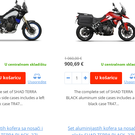
1 060,00 €
900,69 €
U centralnom skladištu
U centralnom skla
U košaricu
U košaricu
Usporedite
Uspor
e set of SHAD TERRA
The complete set of SHAD TERRA
ide cases includes a left
BLACK aluminum side cases includes a 
k case TR47…
black case TR47…
tih kofera sa nosači i
Set aluminijastih kofera sa nosač
 TERRA BLACK, 37L
pločo SHAD TERRA BLACK, 37