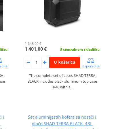
1 648,00 €
1 401,00 €
dištu
U centralnom skladištu
U košaricu
edite
Usporedite
RA
The complete set of cases SHAD TERRA
ase
BLACK includes black aluminum top case
TR48 with a…
i i
Set aluminijastih kofera sa nosači i
L
pločo SHAD TERRA BLACK, 48L