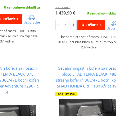
U centralnom skladištu
1 694,00 €
1 439,90 €
U centralnom skla
U košaricu
Usporedite
U košaricu
Uspor
et of cases SHAD TERRA
black aluminum top case
The complete set of cases SHAD TER
37 with a…
BLACK includes black aluminum top c
TR37 with a…
tih kofera sa nosači i
Set aluminijastih kofera sa nosač
 TERRA BLACK, 37L
pločo SHAD TERRA BLACK, 48
in 36L/47L bočni koferi
stražnji kofer in 36L/47L bočni ko
r Adventure 1290 (R,
SHAD HONDA CRF 1100 Africa T
S)
POPUST 15%