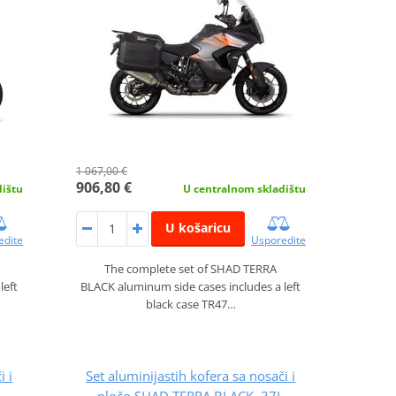
1 067,00 €
906,80 €
dištu
U centralnom skladištu
U košaricu
edite
Usporedite
The complete set of SHAD TERRA
left
BLACK aluminum side cases includes a left
black case TR47…
i i
Set aluminijastih kofera sa nosači i
L
pločo SHAD TERRA BLACK, 37L