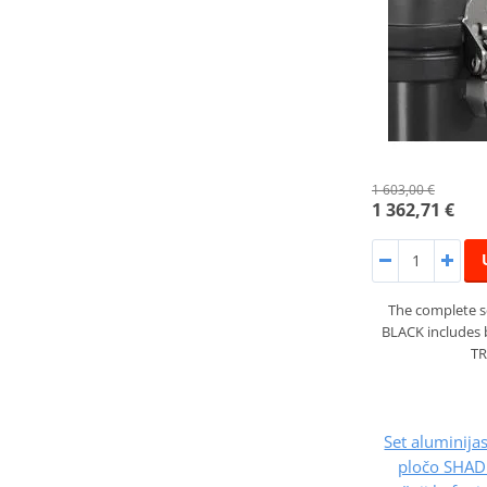
1 603,00 €
1 362,71 €
The complete s
BLACK includes 
TR
Set aluminijas
pločo SHAD