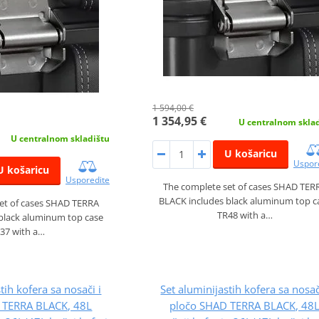
1 594,00 €
1 354,95 €
U centralnom skla
U centralnom skladištu
U košaricu
Uspor
U košaricu
Usporedite
The complete set of cases SHAD TER
BLACK includes black aluminum top c
et of cases SHAD TERRA
TR48 with a…
black aluminum top case
37 with a…
tih kofera sa nosači i
Set aluminijastih kofera sa nosač
 TERRA BLACK, 48L
pločo SHAD TERRA BLACK, 48