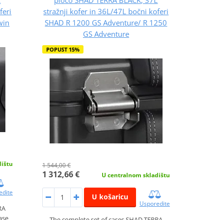
feri
stražnji kofer in 36L/47L bočni koferi
win
SHAD R 1200 GS Adventure/ R 1250
GS Adventure
POPUST 15%
dištu
1 544,00 €
1 312,66 €
U centralnom skladištu
edite
U košaricu
Usporedite
RA
ase
The complete set of cases SHAD TERRA