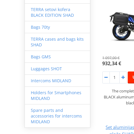
TERRA setovi kofera
BLACK EDITION SHAD
Bags 70ty
TERRA cases and bags kits
SHAD
Bags GMS
1 097,00 €
932,34 €
Luggages SHOT
Intercoms MIDLAND
The complet
Holders for Smartphones
BLACK aluminum s
MIDLAND
blac
Spare parts and
accessories for intercoms
MIDLAND
Set aluminijas
pločo SHAD