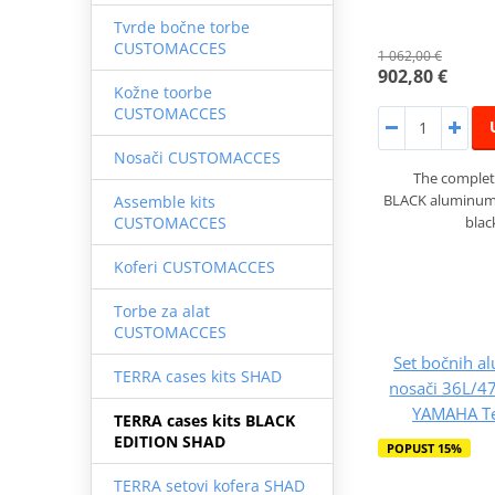
Tvrde bočne torbe
CUSTOMACCES
1 062,00 €
902,80 €
Kožne toorbe
CUSTOMACCES
Nosači CUSTOMACCES
The complet
BLACK aluminum s
Assemble kits
blac
CUSTOMACCES
Koferi CUSTOMACCES
Torbe za alat
CUSTOMACCES
Set bočnih al
TERRA cases kits SHAD
nosači 36L/
YAMAHA Te
TERRA cases kits BLACK
EDITION SHAD
POPUST 15%
TERRA setovi kofera SHAD