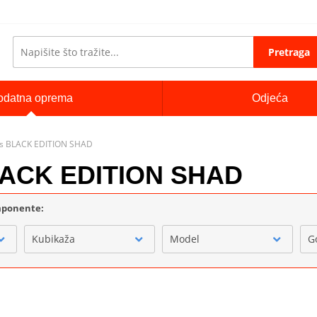
Pretraga
odatna oprema
Odjeća
ts BLACK EDITION SHAD
LACK EDITION SHAD
omponente:
Kubikaža
Model
G