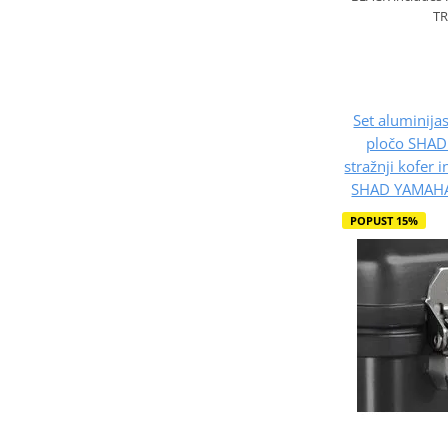
TR
Set aluminijas
pločo SHAD
stražnji kofer 
SHAD YAMAHA
POPUST 15%