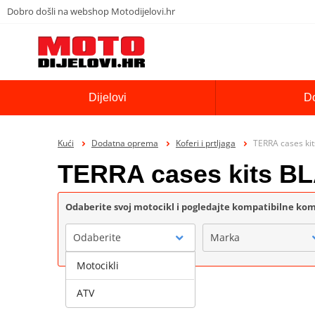
Dobro došli na webshop Motodijelovi.hr
Dijelovi
D
Kući
Dodatna oprema
Koferi i prtljaga
TERRA cases ki
TERRA cases kits B
Odaberite svoj motocikl i pogledajte kompatibilne k
Odaberite
Marka
Motocikli
ATV