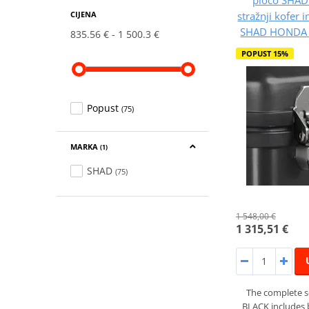
stražnji kofer 
CIJENA
SHAD HONDA C
835.56 €
1 500.3 €
POPUST 15%
Popust
(75)
MARKA
(1)
SHAD
(75)
1 548,00 €
1 315,51 €
The complete s
BLACK includes 