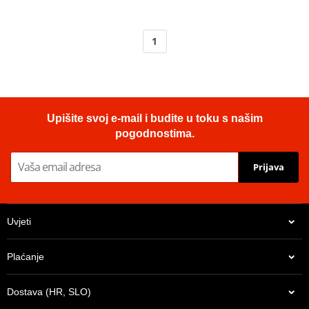
1
Upišite svoj e-mail i budite u toku s našim
pogodnostima.
Prijava
Uvjeti
Plaćanje
Dostava (HR, SLO)