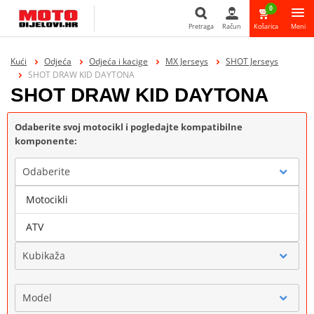
0
Pretraga
Račun
Košarica
Meni
Pretraga
Kući
Odjeća
Odjeća i kacige
MX Jerseys
SHOT Jerseys
SHOT DRAW KID DAYTONA
SHOT DRAW KID DAYTONA
Odaberite svoj motocikl i pogledajte kompatibilne
komponente:
Odaberite
Motocikli
Marka
ATV
Kubikaža
Model