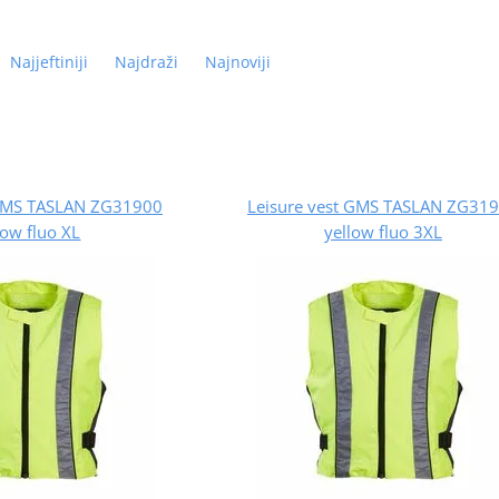
Najjeftiniji
Najdraži
Najnoviji
 GMS TASLAN ZG31900
Leisure vest GMS TASLAN ZG31
low fluo XL
yellow fluo 3XL