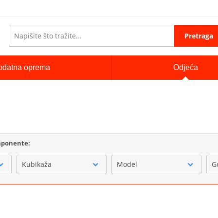
Pretraga
odatna oprema
Odjeća
omponente:
Kubikaža
Model
G