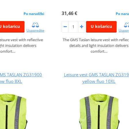
31,46 €
Po narudžbi
Po naru
U košaricu
U košaricu
Usporedite
Uspor
isure vest with reflective
The GMS Taslan leisure vest with reflec
ght insulation delivers
details and light insulation delivers
comfort…
comfort…
 GMS TASLAN ZG31900
Leisure vest GMS TASLAN ZG31
ow fluo 8XL
yellow fluo 10XL