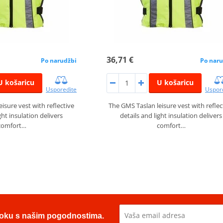
36,71 €
Po narudžbi
Po naru
U košaricu
U košaricu
Usporedite
Uspor
isure vest with reflective
The GMS Taslan leisure vest with reflec
ght insulation delivers
details and light insulation delivers
comfort…
comfort…
u toku s našim pogodnostima.