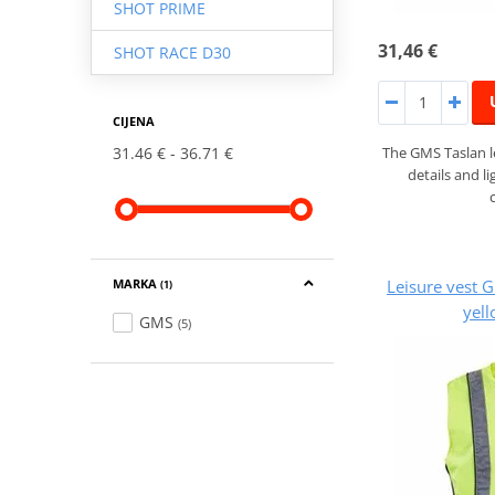
SHOT PRIME
31,46 €
SHOT RACE D30
CIJENA
The GMS Taslan le
31.46 €
36.71 €
details and li
Leisure vest
MARKA
(1)
yell
GMS
(5)