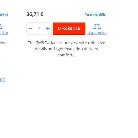
36,71 €
džbi
Po narudžbi
U košaricu
edite
Usporedite
tive
The GMS Taslan leisure vest with reflective
details and light insulation delivers
comfort…
900