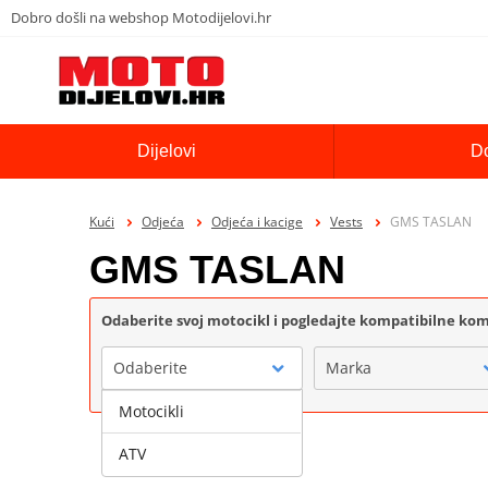
Dobro došli na webshop Motodijelovi.hr
Dijelovi
D
Kući
Odjeća
Odjeća i kacige
Vests
GMS TASLAN
GMS TASLAN
Odaberite svoj motocikl i pogledajte kompatibilne k
Odaberite
Marka
Motocikli
ATV