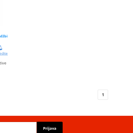
džbi
edite
tive
1
Prijava