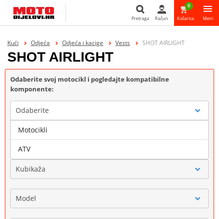
0
Pretraga
Račun
Košarica
Meni
Pretraga
Kući
Odjeća
Odjeća i kacige
Vests
SHOT AIRLIGHT
SHOT AIRLIGHT
Odaberite svoj motocikl i pogledajte kompatibilne
komponente:
Odaberite
Motocikli
Marka
ATV
Kubikaža
Model