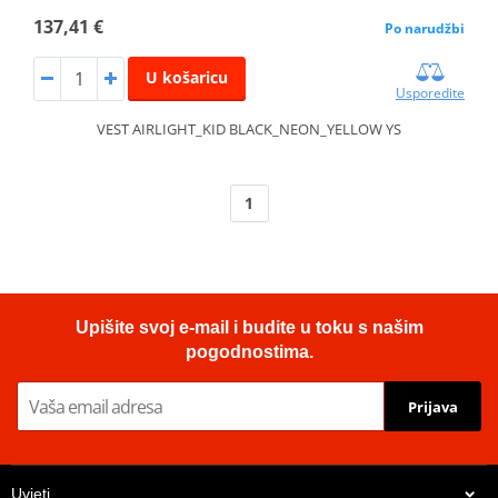
137,41 €
Po narudžbi
U košaricu
Usporedite
VEST AIRLIGHT_KID BLACK_NEON_YELLOW YS
1
Upišite svoj e-mail i budite u toku s našim
pogodnostima.
Prijava
Uvjeti