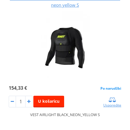
neon yellow S
154,33 €
Po narudžbi
U košaricu
Usporedite
VEST AIRLIGHT BLACK_NEON_YELLOW S