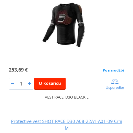
253,69 €
Po narudžbi
U košaricu
Usporedite
VEST RACE_D3O BLACK L
Protective vest SHOT RACE D30 A08-22A1-A01-09 Crni
M