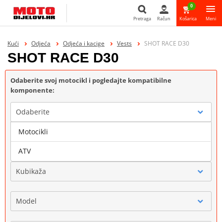
0
Pretraga
Račun
Košarica
Meni
Pretraga
Kući
Odjeća
Odjeća i kacige
Vests
SHOT RACE D30
SHOT RACE D30
Odaberite svoj motocikl i pogledajte kompatibilne
komponente:
Odaberite
Motocikli
Marka
ATV
Kubikaža
Model