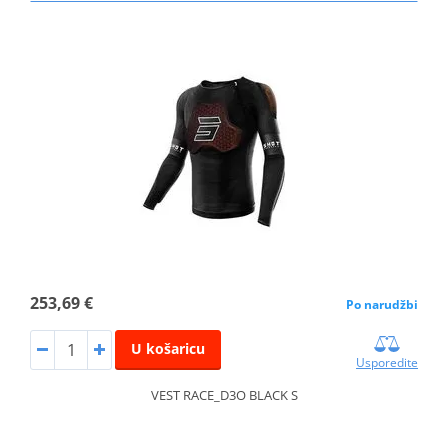
253,69 €
Po narudžbi
U košaricu
Usporedite
VEST RACE_D3O BLACK S