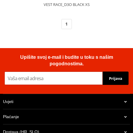
VEST RACE_D3O BLACK XS
1
Upišite svoj e-mail i budite u toku s našim
pogodnostima.
Prijava
Uvjeti
Plaćanje
Dostava (HR, SLO)