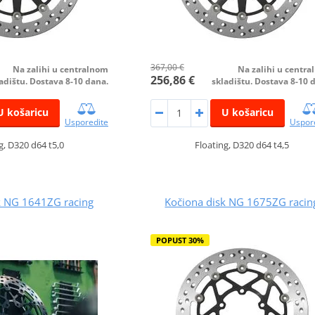
367,00 €
Na zalihi u centralnom
Na zalihi u centr
256,86 €
adištu. Dostava 8-10 dana.
skladištu. Dostava 8-10 
U košaricu
U košaricu
Usporedite
Uspor
g, D320 d64 t5,0
Floating, D320 d64 t4,5
k NG 1641ZG racing
Kočiona disk NG 1675ZG racin
POPUST 30%