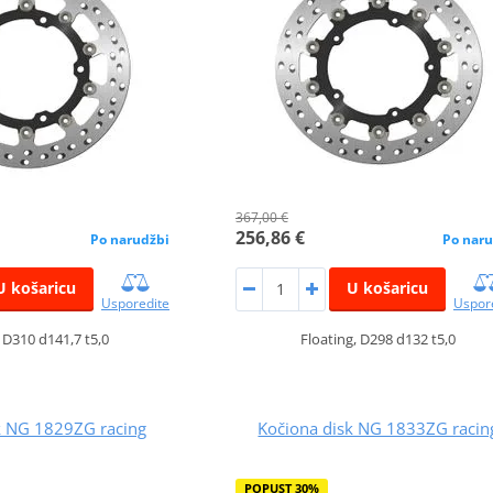
367,00 €
256,86 €
Po narudžbi
Po naru
U košaricu
U košaricu
Usporedite
Uspor
, D310 d141,7 t5,0
Floating, D298 d132 t5,0
k NG 1829ZG racing
Kočiona disk NG 1833ZG racin
POPUST 30%