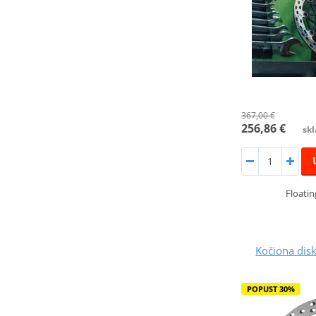
367,00 €
256,86 €
skl
Floatin
Kočiona dis
POPUST 30%