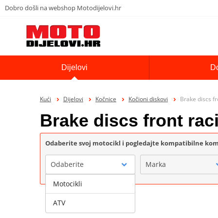
Dobro došli na webshop Motodijelovi.hr
Dijelovi
D
Kući
Dijelovi
Kočnice
Kočioni diskovi
Brake discs f
Brake discs front ra
Odaberite svoj motocikl i pogledajte kompatibilne k
Odaberite
Marka
Motocikli
ATV