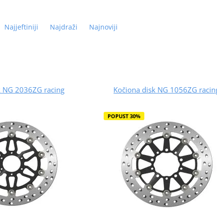
Najjeftiniji
Najdraži
Najnoviji
k NG 2036ZG racing
Kočiona disk NG 1056ZG racin
POPUST 30%