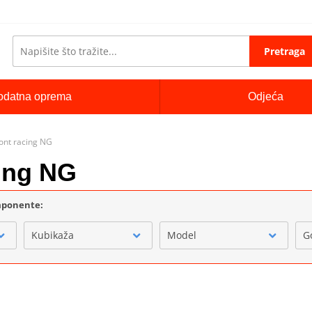
Pretraga
odatna oprema
Odjeća
ront racing NG
cing NG
omponente:
Kubikaža
Model
G