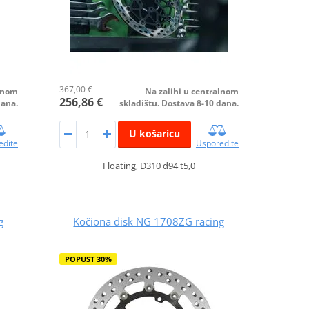
367,00 €
alnom
Na zalihi u centralnom
256,86 €
dana.
skladištu. Dostava 8-10 dana.
U košaricu
edite
Usporedite
Floating, D310 d94 t5,0
g
Kočiona disk NG 1708ZG racing
POPUST 30%