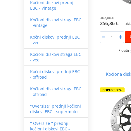
Kočioni diskovi prednji
EBC - Vintage
367,00 €
Kočioni diskovi straga EBC
256,86 €
skl
- Vintage
Kočni diskovi prednji EBC
- vee
Floatin
Kočioni diskovi straga EBC
- vee
Kočni diskovi prednji EBC
Kočiona dis
- offroad
Kočioni diskovi straga EBC
POPUST 30%
- offroad
"Oversize" prednji kočioni
diskovi EBC - supermoto
'' Oversize '' prednji
kočioni diskovi EBC -