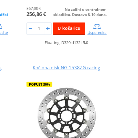
367,00 €
Na zalihi u centralnom
256,86 €
džbi
skladištu. Dostava 8-10 dana.
U košaricu
edite
Usporedite
Floating, D320 d132 t5,0
g
Kočiona disk NG 1538ZG racing
POPUST 30%