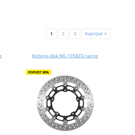
1
2
3
Naprijed
g
Kočiona disk NG 1058ZG racing
POPUST 30%