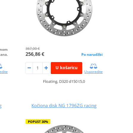
367,00 €
alnom
256,86 €
dana.
Po narudžbi
U košaricu
edite
Usporedite
Floating, D320 d150 t5,0
g
Kočiona disk NG 1796ZG racing
POPUST 30%