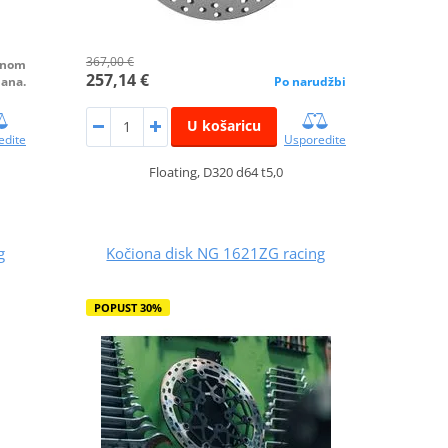
367,00 €
alnom
257,14 €
dana.
Po narudžbi
U košaricu
edite
Usporedite
Floating, D320 d64 t5,0
g
Kočiona disk NG 1621ZG racing
POPUST 30%