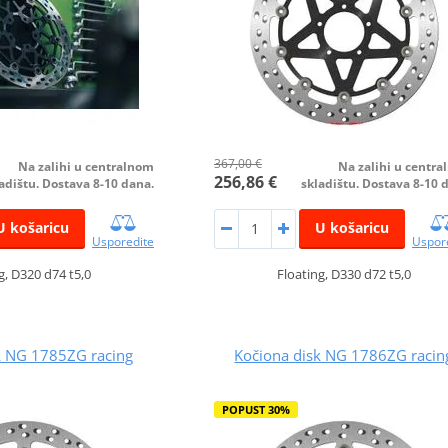
367,00 €
Na zalihi u centralnom
Na zalihi u centr
256,86 €
adištu. Dostava 8-10 dana.
skladištu. Dostava 8-10 
U košaricu
U košaricu
Usporedite
Uspor
g, D320 d74 t5,0
Floating, D330 d72 t5,0
k NG 1785ZG racing
Kočiona disk NG 1786ZG racin
POPUST 30%