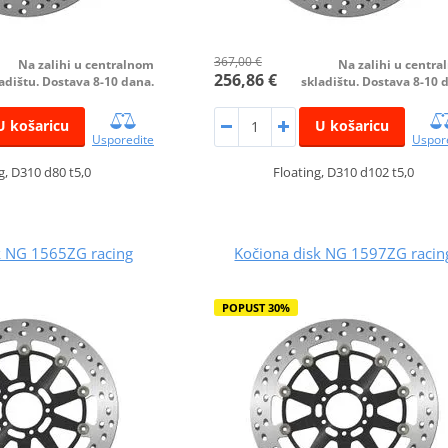
367,00 €
Na zalihi u centralnom
Na zalihi u centr
256,86 €
adištu. Dostava 8-10 dana.
skladištu. Dostava 8-10 
U košaricu
U košaricu
Usporedite
Uspor
g, D310 d80 t5,0
Floating, D310 d102 t5,0
k NG 1565ZG racing
Kočiona disk NG 1597ZG racin
POPUST 30%