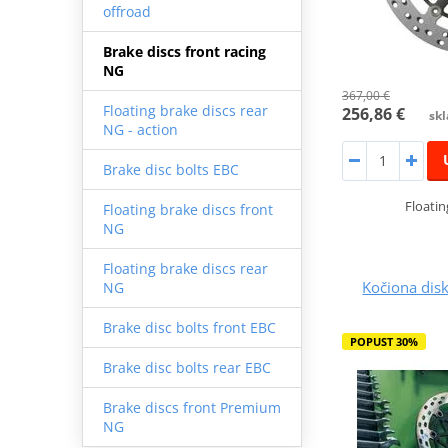
offroad
Brake discs front racing
NG
367,00 €
Floating brake discs rear
256,86 €
skl
NG - action
Brake disc bolts EBC
Floatin
Floating brake discs front
NG
Floating brake discs rear
Kočiona dis
NG
Brake disc bolts front EBC
POPUST 30%
Brake disc bolts rear EBC
Brake discs front Premium
NG