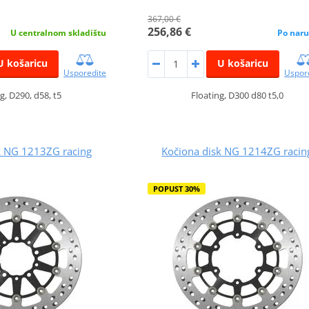
367,00 €
256,86 €
U centralnom skladištu
Po naru
U košaricu
U košaricu
Usporedite
Uspor
g, D290, d58, t5
Floating, D300 d80 t5,0
k NG 1213ZG racing
Kočiona disk NG 1214ZG racin
POPUST 30%