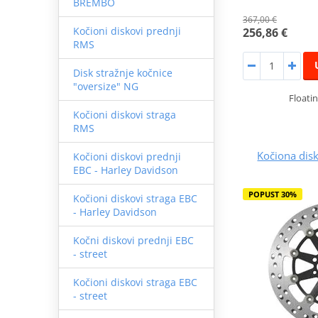
BREMBO
367,00 €
Kočioni diskovi prednji
256,86 €
RMS
Disk stražnje kočnice
"oversize" NG
Floatin
Kočioni diskovi straga
RMS
Kočiona dis
Kočioni diskovi prednji
EBC - Harley Davidson
POPUST 30%
Kočioni diskovi straga EBC
- Harley Davidson
Kočni diskovi prednji EBC
- street
Kočioni diskovi straga EBC
- street