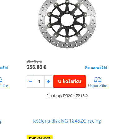
367,00 €
256,86 €
džbi
Po narudžbi
U košaricu
edite
Usporedite
Floating, D320 d72 t5,0
g
Kočiona disk NG 1845ZG racing
POPUST 30%