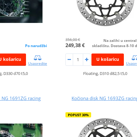
356,00 €
Na zalihi u centr
249,38 €
Po narudžbi
skladištu. Dostava 8-10 
U košaricu
U košaricu
Usporedite
Uspor
g, D330 d70 t5,0
Floating, D310 d82,5 t5,0
k NG 1691ZG racing
Kočiona disk NG 1693ZG racin
POPUST 30%