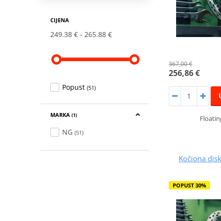
CIJENA
249.38 €
265.88 €
367,00 €
256,86 €
Popust
(51)
MARKA
(1)
Floatin
NG
(51)
Kočiona dis
POPUST 30%