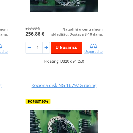
367,00 €
alnom
Na zalihi u centralnom
256,86 €
dana.
skladištu. Dostava 8-10 dana.
U košaricu
edite
Usporedite
Floating, D320 d94 t5,0
g
Kočiona disk NG 1679ZG racing
POPUST 30%