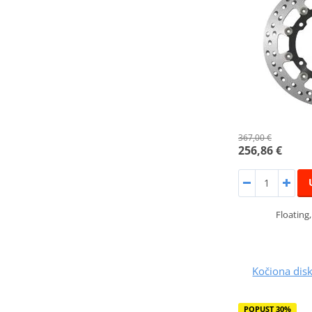
367,00 €
256,86 €
Floating
Kočiona dis
POPUST 30%