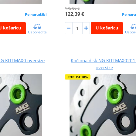
175,00 €
122,39 €
Po narudžbi
Po naru
U košaricu
U košaricu
Usporedite
Uspor
NG KITTMAX0 oversize
Kočiona disk NG KITTMAX0201
oversize
POPUST 30%