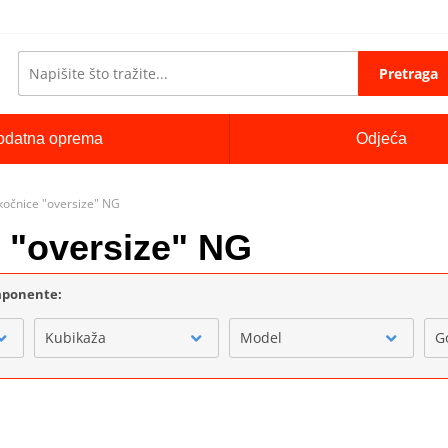
Pretraga
odatna oprema
Odjeća
 kočnice "oversize" NG
e "oversize" NG
omponente:
Kubikaža
Model
G