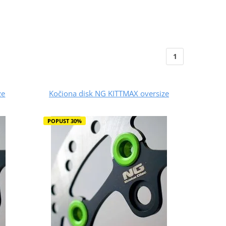
1
ze
Kočiona disk NG KITTMAX oversize
POPUST 30%