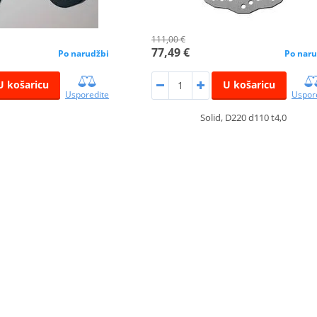
111,00 €
77,49 €
Po naru
Po narudžbi
U košaricu
U košaricu
Uspor
Usporedite
Solid, D220 d110 t4,0