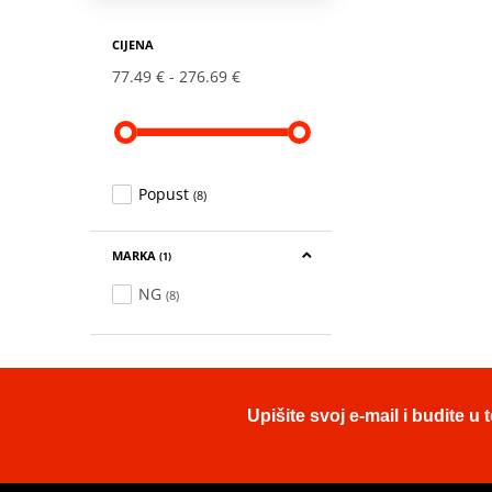
CIJENA
77.49 €
276.69 €
Popust
(8)
MARKA
(1)
NG
(8)
Upišite svoj e-mail i budite 