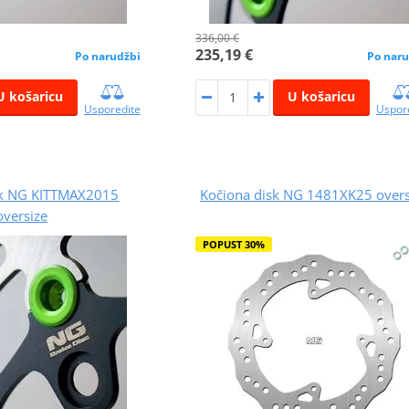
336,00 €
235,19 €
Po narudžbi
Po naru
U košaricu
U košaricu
Usporedite
Uspor
sk NG KITTMAX2015
Kočiona disk NG 1481XK25 overs
oversize
POPUST 30%