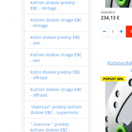
Kočioni diskovi prednji
EBC - Vintage
334,00 €
234,13 €
Kočioni diskovi straga EBC
- Vintage
Kočni diskovi prednji EBC
- vee
Kočioni diskovi straga EBC
- vee
Kočiona di
Kočni diskovi prednji EBC
- offroad
POPUST 30%
Kočioni diskovi straga EBC
- offroad
"Oversize" prednji kočioni
diskovi EBC - supermoto
'' Oversize '' prednji
kočioni diskovi EBC -