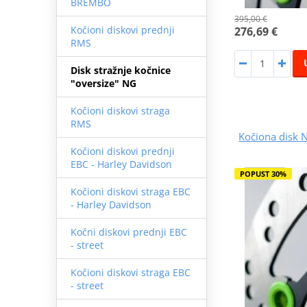
BREMBO
395,00 €
Kočioni diskovi prednji
276,69 €
RMS
Disk stražnje kočnice
"oversize" NG
Kočioni diskovi straga
RMS
Kočiona disk 
Kočioni diskovi prednji
EBC - Harley Davidson
POPUST 30%
Kočioni diskovi straga EBC
- Harley Davidson
Kočni diskovi prednji EBC
- street
Kočioni diskovi straga EBC
- street