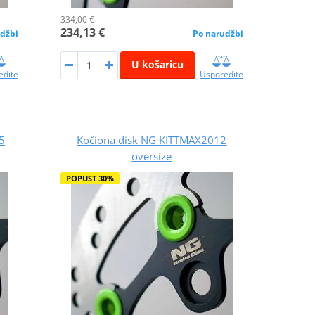
334,00 €
234,13 €
džbi
Po narudžbi
U košaricu
edite
Usporedite
5
Kočiona disk NG KITTMAX2012
oversize
POPUST 30%