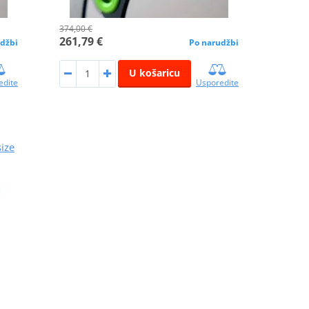
374,00 €
261,79 €
džbi
Po narudžbi
U košaricu
edite
Usporedite
ize