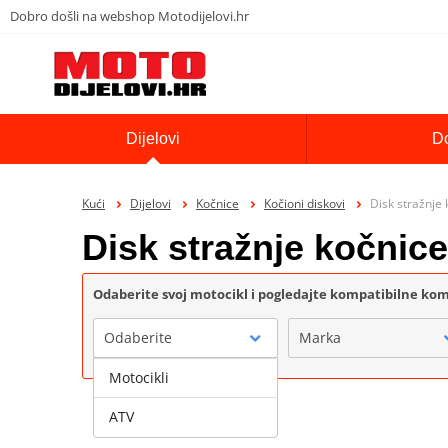
Dobro došli na webshop Motodijelovi.hr
Dijelovi
D
Kući
Dijelovi
Kočnice
Kočioni diskovi
Disk stražnje
Disk stražnje kočnic
Odaberite svoj motocikl i pogledajte kompatibilne k
Odaberite
Marka
Motocikli
ATV