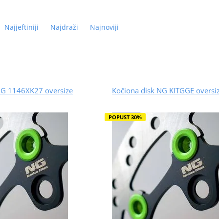
Najjeftiniji
Najdraži
Najnoviji
NG 1146XK27 oversize
Kočiona disk NG KITGGE oversi
POPUST 30%