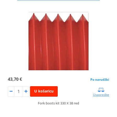
43,70 €
Po narudžbi
U košaricu
Usporedite
Fork boots kit 330 X 38 red