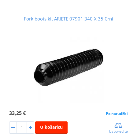
Fork boots kit ARIETE 07901 340 X 35 Crni
33,25 €
Po narudžbi
U košaricu
Usporedite