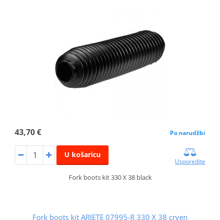
43,70 €
Po narudžbi
U košaricu
Usporedite
Fork boots kit 330 X 38 black
Fork boots kit ARIETE 07995-R 330 X 38 crven