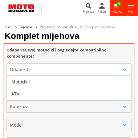
0
Pretraga
Račun
Košarica
Meni
Pretraga
Kući
Dijelovi
Proizvodi po narudžbi
Komplet mijehova
Komplet mijehova
Odaberite svoj motocikl i pogledajte kompatibilne
komponente:
Odaberite
Motocikli
Marka
ATV
Kubikaža
Model