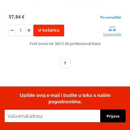
57,84 €
Po narudžbi
U košaricu
Usporedite
Fork boots kit 360 X 43 professional black
1
Upišite svoj e-mail i budite u toku s našim
pogodnostima.
Prijava