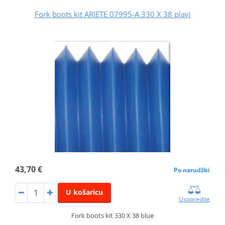
Fork boots kit ARIETE 07995-A 330 X 38 plavi
43,70 €
Po narudžbi
U košaricu
Usporedite
Fork boots kit 330 X 38 blue