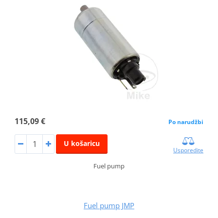
115,09 €
Po narudžbi
U košaricu
Usporedite
Fuel pump
Fuel pump JMP