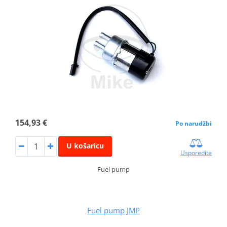
154,93 €
Po narudžbi
U košaricu
Usporedite
Fuel pump
Fuel pump JMP