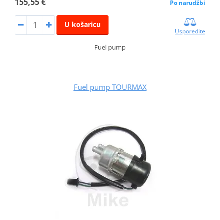
155,55 €
Po narudžbi
U košaricu
Usporedite
Fuel pump
Fuel pump TOURMAX