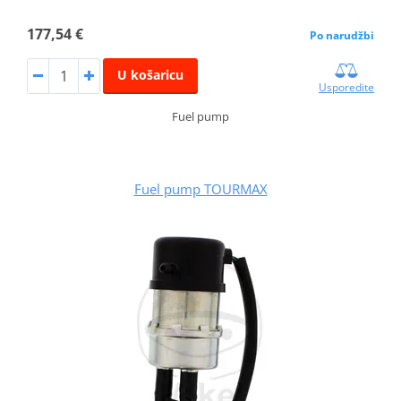
177,54 €
Po narudžbi
U košaricu
Usporedite
Fuel pump
Fuel pump TOURMAX