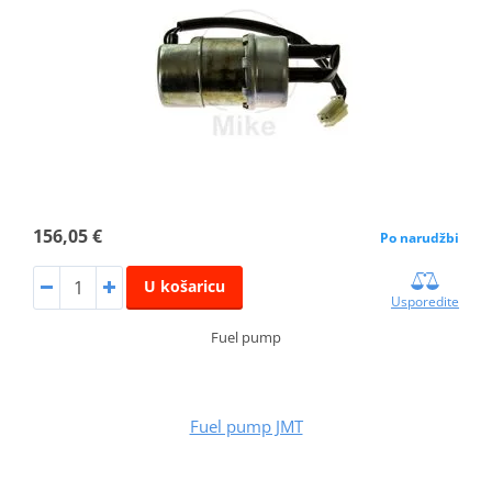
156,05 €
Po narudžbi
U košaricu
Usporedite
Fuel pump
Fuel pump JMT