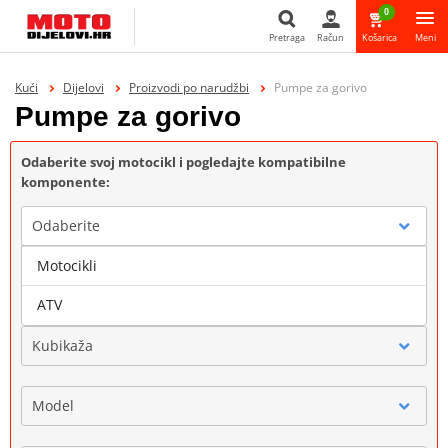
0
Pretraga
Račun
Košarica
Meni
Pretraga
Kući
Dijelovi
Proizvodi po narudžbi
Pumpe za gorivo
Pumpe za gorivo
Odaberite svoj motocikl i pogledajte kompatibilne
komponente:
Odaberite
Motocikli
Marka
ATV
Kubikaža
Model