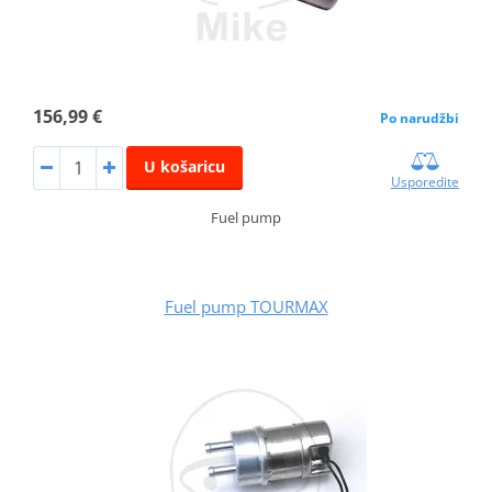
156,99 €
Po narudžbi
U košaricu
Usporedite
Fuel pump
Fuel pump TOURMAX