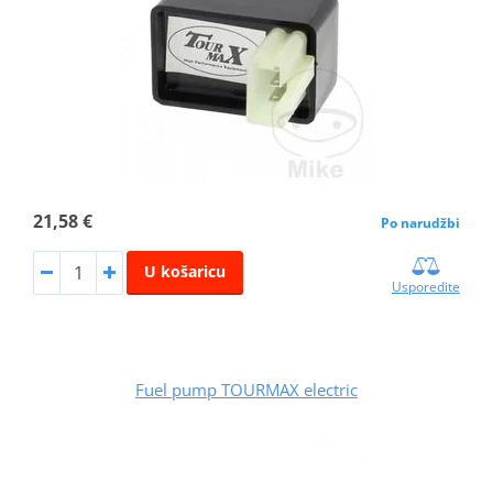
21,58 €
Po narudžbi
U košaricu
Usporedite
Fuel pump TOURMAX electric