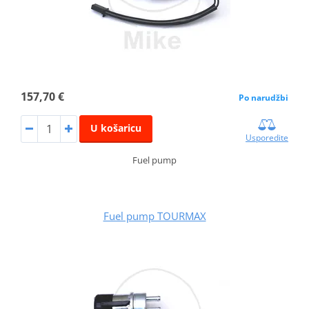
157,70 €
Po narudžbi
U košaricu
Usporedite
Fuel pump
Fuel pump TOURMAX