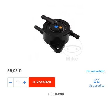
56,05 €
Po narudžbi
U košaricu
Usporedite
Fuel pump