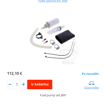
Fuel pump kit JMP
112,10 €
Po narudžbi
U košaricu
Usporedite
Fuel pump set JMP