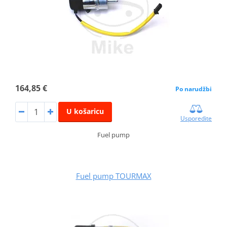
164,85 €
Po narudžbi
U košaricu
Usporedite
Fuel pump
Fuel pump TOURMAX