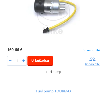
160,66 €
Po narudžbi
U košaricu
Usporedite
Fuel pump
Fuel pump TOURMAX