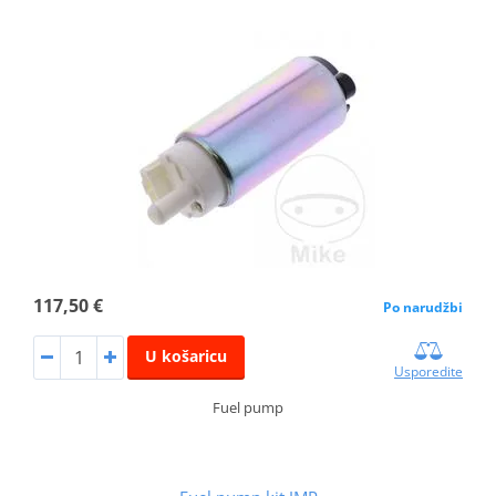
117,50 €
Po narudžbi
U košaricu
Usporedite
Fuel pump