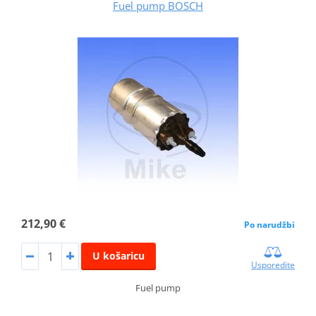
Fuel pump BOSCH
212,90 €
Po narudžbi
U košaricu
Usporedite
Fuel pump