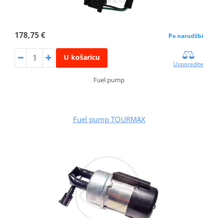
178,75 €
Po narudžbi
U košaricu
Usporedite
Fuel pump
Fuel pump TOURMAX