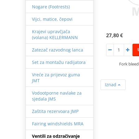
Nogare (Footrests)
Vijci, matice, čepovi
Krajevi upravčjača
27,80 €
(volana) KELLERMANN
Zatezač razvodnog lanca
Set za montažu radijatora
Fork bleed
Vreće za prijevoz guma
JMT
Iznad
Vodootporne navlake za
sjedala JMS
Zaštita rezervoara JMP
Fairing windshields MRA
Ventili za odzračivanje