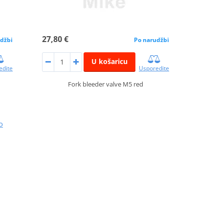
27,80 €
džbi
Po narudžbi
U košaricu
edite
Usporedite
Fork bleeder valve M5 red
o