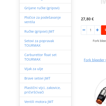
Grijane ručke (gripovi)
Pločice za podešavanje
27,80 €
ventila
Ručke (gripovi) JMT
Fork blee
Setovi za popravak
TOURMAX
Carburettor float set
TOURMAX
Fork bleeder
Vijak za ulje
Brave setovi JMT
Plastični vijci, zakovice,
pričvršćivači
Ventili motora JMT