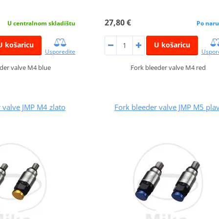
27,80 €
U centralnom skladištu
Po naru
U košaricu
U košaricu
Usporedite
Uspor
der valve M4 blue
Fork bleeder valve M4 red
 valve JMP M4 zlato
Fork bleeder valve JMP M5 plav