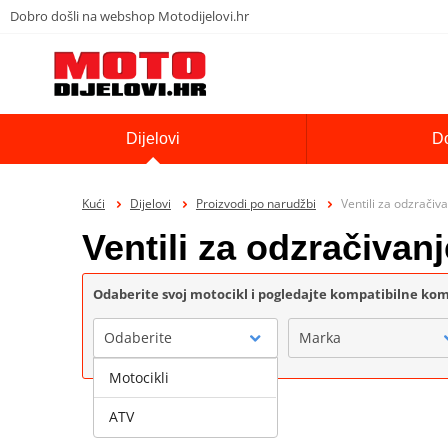
Dobro došli na webshop Motodijelovi.hr
Dijelovi
D
Kući
Dijelovi
Proizvodi po narudžbi
Ventili za odzračiva
Ventili za odzračivan
Odaberite svoj motocikl i pogledajte kompatibilne k
Odaberite
Marka
Motocikli
ATV