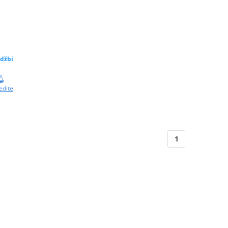
džbi
edite
1