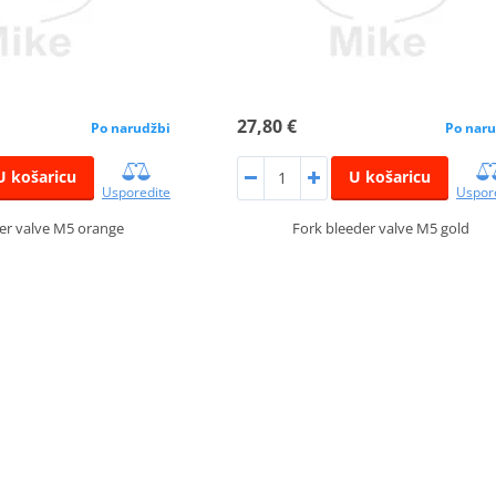
27,80 €
Po narudžbi
Po naru
U košaricu
U košaricu
Usporedite
Uspor
er valve M5 orange
Fork bleeder valve M5 gold