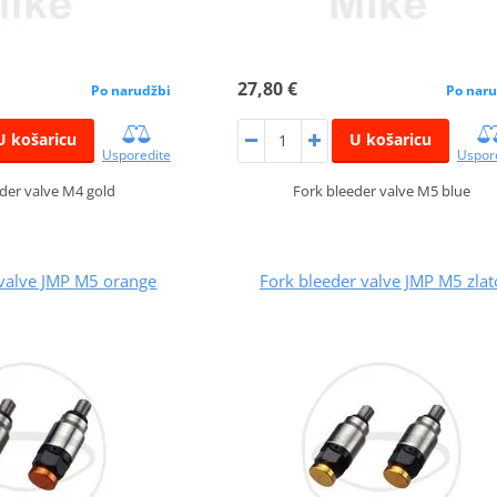
27,80 €
Po narudžbi
Po naru
U košaricu
U košaricu
Usporedite
Uspor
der valve M4 gold
Fork bleeder valve M5 blue
 valve JMP M5 orange
Fork bleeder valve JMP M5 zlat