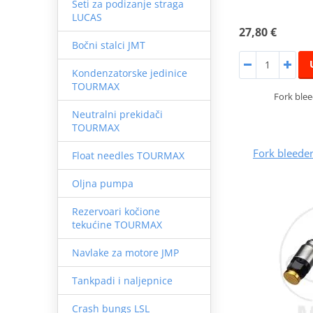
Seti za podizanje straga
LUCAS
27,80 €
Bočni stalci JMT
Kondenzatorske jedinice
TOURMAX
Fork blee
Neutralni prekidači
TOURMAX
Fork bleeder
Float needles TOURMAX
Oljna pumpa
Rezervoari kočione
tekućine TOURMAX
Navlake za motore JMP
Tankpadi i naljepnice
Crash bungs LSL