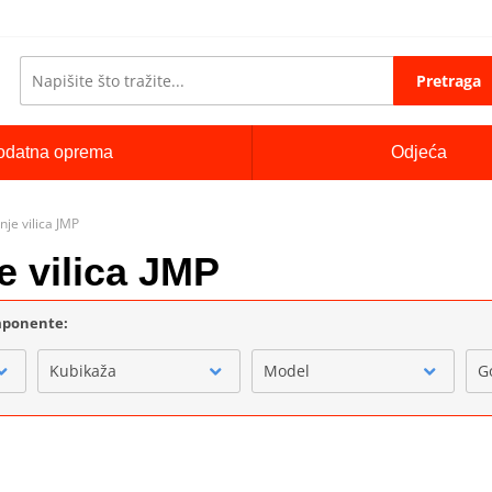
Pretraga
odatna oprema
Odjeća
nje vilica JMP
je vilica JMP
omponente:
Kubikaža
Model
G