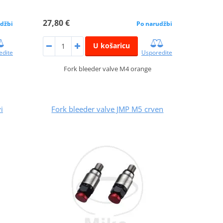
27,80 €
džbi
Po narudžbi
U košaricu
edite
Usporedite
Fork bleeder valve M4 orange
i
Fork bleeder valve JMP M5 crven