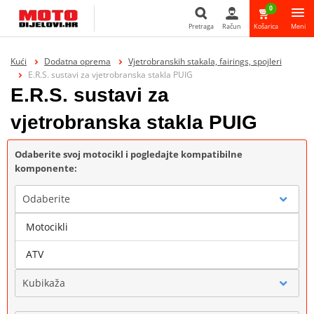
0
Pretraga
Račun
Košarica
Meni
Pretraga
Kući
Dodatna oprema
Vjetrobranskih stakala, fairings, spojleri
E.R.S. sustavi za vjetrobranska stakla PUIG
E.R.S. sustavi za
vjetrobranska stakla PUIG
Odaberite svoj motocikl i pogledajte kompatibilne
komponente:
Odaberite
Motocikli
Marka
ATV
Kubikaža