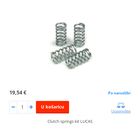
19,54 €
Po narudžbi
U košaricu
Usporedite
Clutch springs kit LUCAS