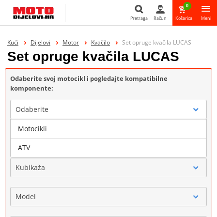
0
Pretraga
Račun
Košarica
Meni
Pretraga
Kući
Dijelovi
Motor
Kvačilo
Set opruge kvačila LUCAS
Set opruge kvačila LUCAS
Odaberite svoj motocikl i pogledajte kompatibilne
komponente:
Odaberite
Motocikli
Marka
ATV
Kubikaža
Model