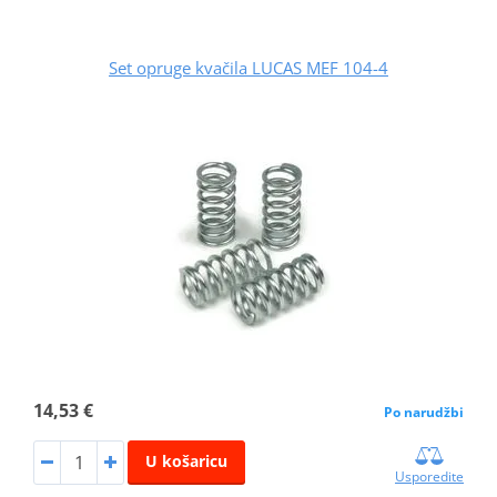
Set opruge kvačila LUCAS MEF 104-4
14,53 €
Po narudžbi
U košaricu
Usporedite