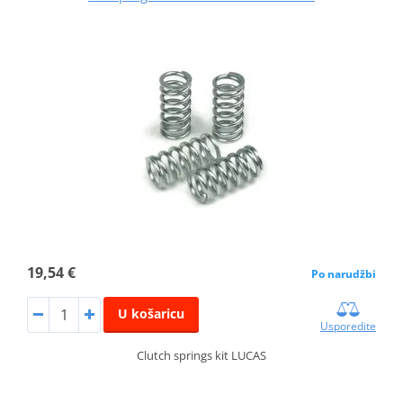
19,54 €
Po narudžbi
U košaricu
Usporedite
Clutch springs kit LUCAS