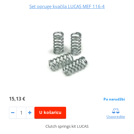
Set opruge kvačila LUCAS MEF 116-4
15,13 €
Po narudžbi
U košaricu
Usporedite
Clutch springs kit LUCAS