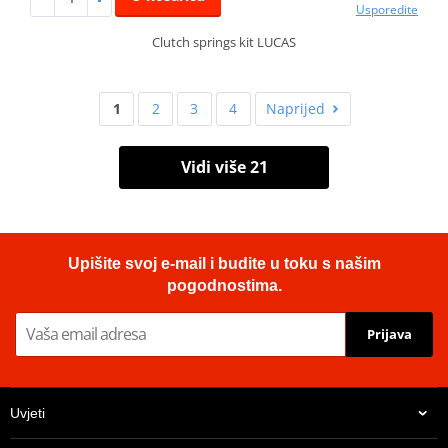
Usporedite
Clutch springs kit LUCAS
1
2
3
4
Naprijed
Vidi više 21
Upišite svoj e-mail i budite u toku s našim
pogodnostima.
Prijava
Uvjeti