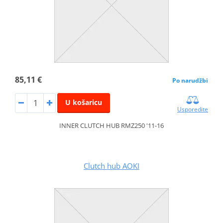
85,11 €
Po narudžbi
U košaricu
Usporedite
INNER CLUTCH HUB RMZ250 '11-16
Clutch hub AOKI