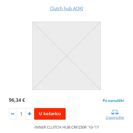
Clutch hub AOKI
96,34 €
Po narudžbi
U košaricu
Usporedite
INNER CLUTCH HUB CRF250R '10-'17