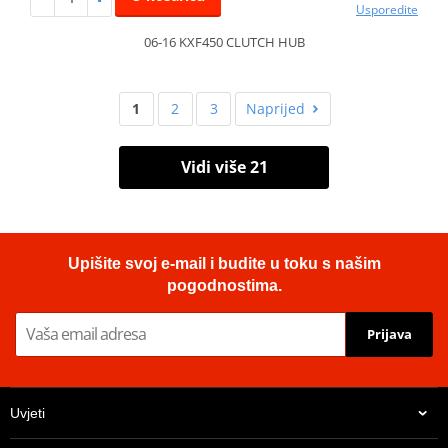
Usporedite
06-16 KXF450 CLUTCH HUB
1
2
3
Naprijed
Vidi više 21
Upišite svoj e-mail i budite u toku s našim
pogodnostima.
Prijava
Uvjeti