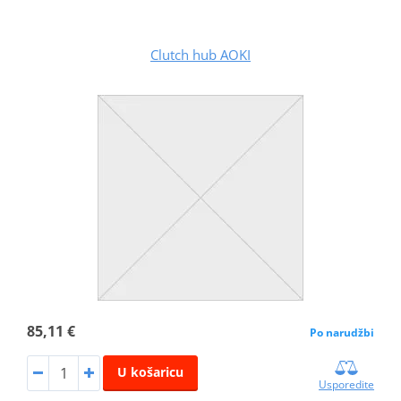
Clutch hub AOKI
85,11 €
Po narudžbi
U košaricu
Usporedite