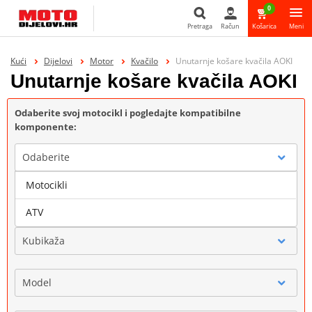
0
Pretraga
Račun
Košarica
Meni
Pretraga
Kući
Dijelovi
Motor
Kvačilo
Unutarnje košare kvačila AOKI
Unutarnje košare kvačila AOKI
Odaberite svoj motocikl i pogledajte kompatibilne
komponente:
Odaberite
Motocikli
Marka
ATV
Kubikaža
Model