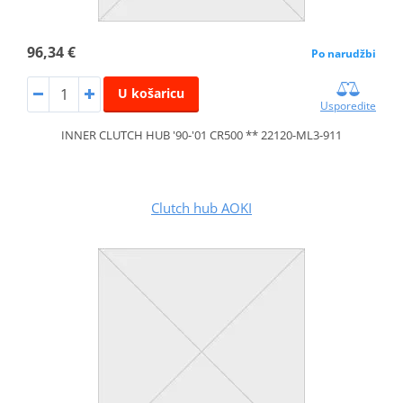
96,34 €
Po narudžbi
U košaricu
Usporedite
INNER CLUTCH HUB '90-'01 CR500 ** 22120-ML3-911
Clutch hub AOKI